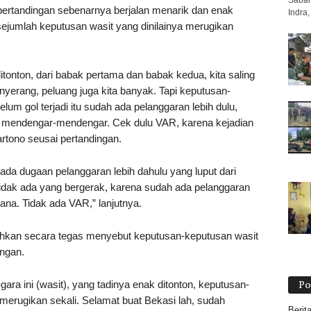
Saban
i pertandingan sebenarnya berjalan menarik dan enak
Indra
sejumlah keputusan wasit yang dinilainya merugikan
itonton, dari babak pertama dan babak kedua, kita saling
yerang, peluang juga kita banyak. Tapi keputusan-
lum gol terjadi itu sudah ada pelanggaran lebih dulu,
a mendengar-mendengar. Cek dulu VAR, karena kejadian
Hartono seusai pertandingan.
 ada dugaan pelanggaran lebih dahulu yang luput dari
 tidak ada yang bergerak, karena sudah ada pelanggaran
ana. Tidak ada VAR,” lanjutnya.
bahkan secara tegas menyebut keputusan-keputusan wasit
ingan.
gara ini (wasit), yang tadinya enak ditonton, keputusan-
Po
 merugikan sekali. Selamat buat Bekasi lah, sudah
Berit