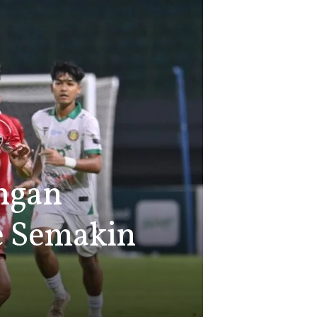
angan
ue Semakin