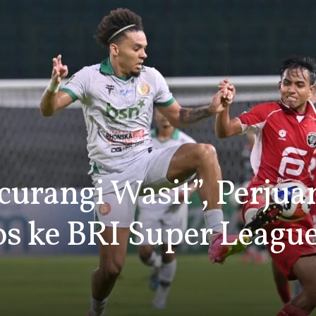
curangi Wasit”, Perju
los ke BRI Super Leag