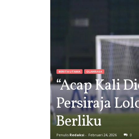
BERITA UTAMA
OLAHRAGA
“Acap Kali Di
Persiraja Lo
Berliku
Penulis
Redaksi
-
Februari 24, 2026
0