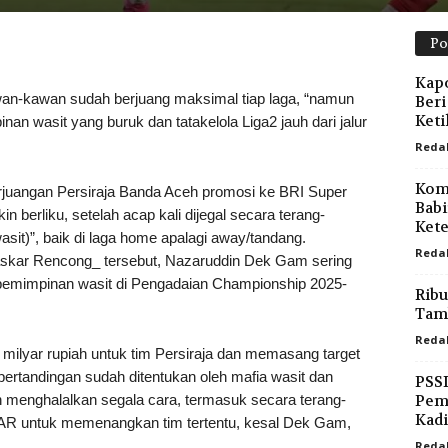
Po
Kapo
wan-kawan sudah berjuang maksimal tiap laga, “namun
Beri
Keti
nan wasit yang buruk dan tatakelola Liga2 jauh dari jalur
Reda
Kom
juangan Persiraja Banda Aceh promosi ke BRI Super
Babi
erliku, setelah acap kali dijegal secara terang-
Kete
asit)”, baik di laga home apalagi away/tandang.
Reda
Laskar Rencong_ tersebut, Nazaruddin Dek Gam sering
emimpinan wasit di Pengadaian Championship 2025-
Ribu
Tamb
Reda
ilyar rupiah untuk tim Persiraja dan memasang target
 pertandingan sudah ditentukan oleh mafia wasit dan
PSSI
 menghalalkan segala cara, termasuk secara terang-
Pemb
Kadi
 VAR untuk memenangkan tim tertentu, kesal Dek Gam,
Reda