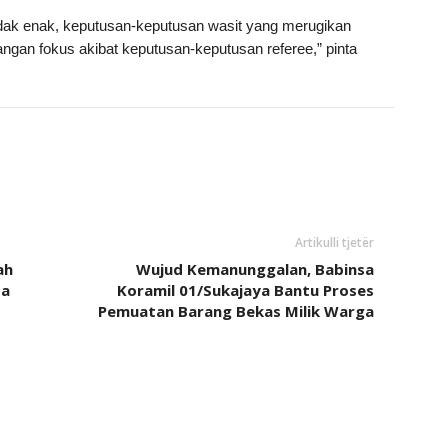
tidak enak, keputusan-keputusan wasit yang merugikan
ilangan fokus akibat keputusan-keputusan referee,” pinta
Artikulli tjetër
ah
Wujud Kemanunggalan, Babinsa
ta
Koramil 01/Sukajaya Bantu Proses
Pemuatan Barang Bekas Milik Warga