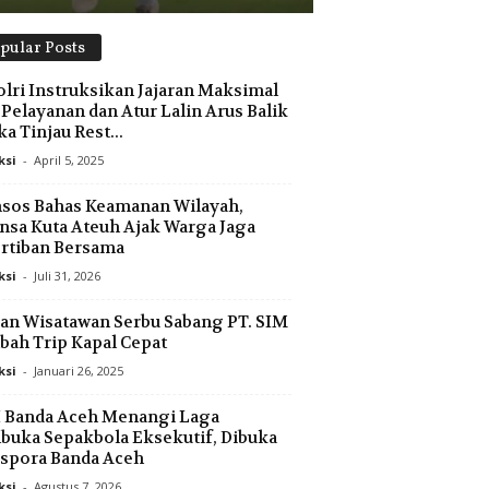
pular Posts
lri Instruksikan Jajaran Maksimal
 Pelayanan dan Atur Lalin Arus Balik
ka Tinjau Rest...
ksi
-
April 5, 2025
sos Bahas Keamanan Wilayah,
nsa Kuta Ateuh Ajak Warga Jaga
rtiban Bersama
ksi
-
Juli 31, 2026
an Wisatawan Serbu Sabang PT. SIM
ah Trip Kapal Cepat
ksi
-
Januari 26, 2025
 Banda Aceh Menangi Laga
uka Sepakbola Eksekutif, Dibuka
spora Banda Aceh
ksi
-
Agustus 7, 2026