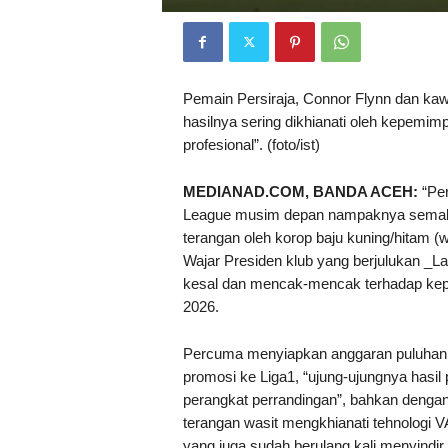
Pemain Persiraja, Connor Flynn dan ka
hasilnya sering dikhianati oleh kepemimpi
profesional”. (foto/ist)
MEDIANAD.COM, BANDA ACEH:
“Per
League musim depan nampaknya semakin b
terangan oleh korop baju kuning/hitam (w
Wajar Presiden klub yang berjulukan _
kesal dan mencak-mencak terhadap kep
2026.
Percuma menyiapkan anggaran puluhan m
promosi ke Liga1, “ujung-ujungnya hasil
perangkat perrandingan”, bahkan dengan
terangan wasit mengkhianati tehnologi
yang juga sudah berulang kali menyindir