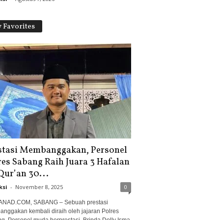
 Favorites
stasi Membanggakan, Personel
res Sabang Raih Juara 3 Hafalan
Qur’an 30...
ksi
-
November 8, 2025
0
NAD.COM, SABANG – Sebuah prestasi
nggakan kembali diraih oleh jajaran Polres