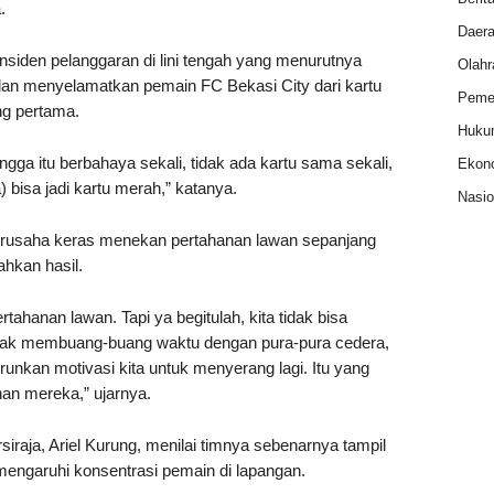
.
Daer
nsiden pelanggaran di lini tengah yang menurutnya
Olahr
n menyelamatkan pemain FC Bekasi City dari kartu
Pemer
g pertama.
Huku
gga itu berbahaya sekali, tidak ada kartu sama sekali,
Ekon
) bisa jadi kartu merah,” katanya.
Nasio
 berusaha keras menekan pertahanan lawan sepanjang
hkan hasil.
ahanan lawan. Tapi ya begitulah, kita tidak bisa
ak membuang-buang waktu dengan pura-pura cedera,
runkan motivasi kita untuk menyerang lagi. Itu yang
an mereka,” ujarnya.
iraja, Ariel Kurung, menilai timnya sebenarnya tampil
engaruhi konsentrasi pemain di lapangan.