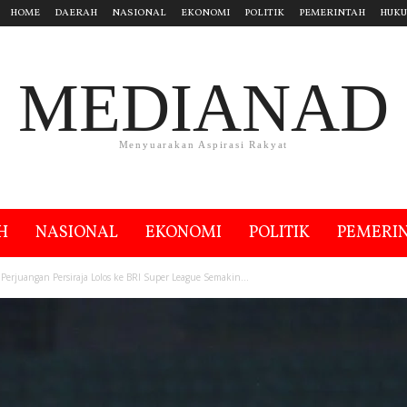
HOME
DAERAH
NASIONAL
EKONOMI
POLITIK
PEMERINTAH
HUK
MEDIANAD
Menyuarakan Aspirasi Rakyat
H
NASIONAL
EKONOMI
POLITIK
PEMERI
, Perjuangan Persiraja Lolos ke BRI Super League Semakin...