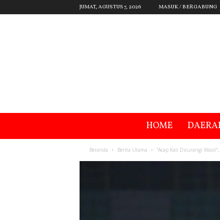
JUMAT, AGUSTUS 7, 2026
MASUK / BERGABUNG
HOME
DAERA
Beranda
Berita Utama
“Acap Kali Dicurangi Wasit”