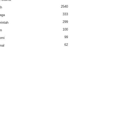
2540
ah
333
aga
299
intah
100
m
99
omi
62
nal