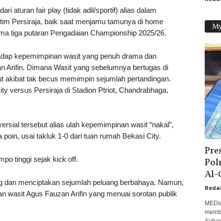
i aturan fair play (tidak adil/sportif) alias dalam
tim Persiraja, baik saat menjamu tamunya di home
My
ama tiga putaran Pengadaian Championship 2025/26.
hadap kepemimpinan wasit yang penuh drama dan
an Arifin. Dimana Wasit yang sebelumnya bertugas di
ut akibat tak becus memimpin sejumlah pertandingan.
y versus Persiraja di Stadion Ptriot, Chandrabhaga,
versial tersebut alias ulah kepemimpinan wasit “nakal”,
poin, usai takluk 1-0 dari tuan rumah Bekasi City.
Pre
o tinggi sejak kick off.
Pol
Al-
 dan menciptakan sejumlah peluang berbahaya. Namun,
Reda
an wasit Agus Fauzan Arifin yang menuai sorotan publik
MEDIA
memba