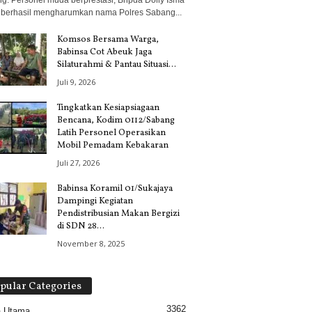
g. Personel muda berprestasi, Bripda Dolly Isma
, berhasil mengharumkan nama Polres Sabang...
Komsos Bersama Warga,
Babinsa Cot Abeuk Jaga
Silaturahmi & Pantau Situasi...
Juli 9, 2026
Tingkatkan Kesiapsiagaan
Bencana, Kodim 0112/Sabang
Latih Personel Operasikan
Mobil Pemadam Kebakaran
Juli 27, 2026
Babinsa Koramil 01/Sukajaya
Dampingi Kegiatan
Pendistribusian Makan Bergizi
di SDN 28...
November 8, 2025
pular Categories
3362
a Utama