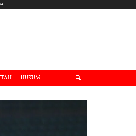
UM
NTAH
HUKUM