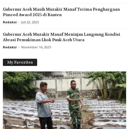
Gubernur Aceh Masih Muzakir Manaf Terima Penghargaan
Pimred Award 2025 di Banten
Redaksi
-
Juli 22, 2025
Gubernur Aceh Muzakir Manaf Meninjau Langsung Kondisi
Abrasi Pemukiman Lhok Puuk Aceh Utara
Redaksi
-
November 16, 2025
My Favorites