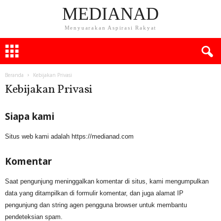
MEDIANAD
Menyuarakan Aspirasi Rakyat
Beranda
Kebijakan Privasi
Kebijakan Privasi
Siapa kami
Situs web kami adalah https://medianad.com
Komentar
Saat pengunjung meninggalkan komentar di situs, kami mengumpulkan
data yang ditampilkan di formulir komentar, dan juga alamat IP
pengunjung dan string agen pengguna browser untuk membantu
pendeteksian spam.