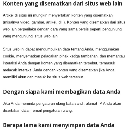
Konten yang disematkan dari situs web lain
Artikel di situs ini mungkin menyertakan konten yang disematkan
(misalnya video, gambar, artikel, dll.). Konten yang disematkan dari situs
web lain berperilaku dengan cara yang sama persis seperti pengunjung
yang mengunjungi situs web lain.
Situs web ini dapat mengumpulkan data tentang Anda, menggunakan
cookie, menyematkan pelacakan pihak ketiga tambahan, dan memantau
interaksi Anda dengan konten yang disematkan tersebut, termasuk
melacak interaksi Anda dengan konten yang disematkan jika Anda
memiliki akun dan masuk ke situs web tersebut.
Dengan siapa kami membagikan data Anda
Jika Anda meminta pengaturan ulang kata sandi, alamat IP Anda akan
disertakan dalam email pengaturan ulang.
Berapa lama kami menyimpan data Anda