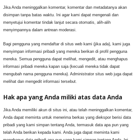
Jika Anda meninggalkan komentar, komentar dan metadatanya akan
disimpan tanpa batas waktu. Ini agar kami dapat mengenali dan
menyetujui komentar tindak lanjut secara otomatis, alih-alih
menyimpannya dalam antrean moderasi.
Bagi pengguna yang mendaftar di situs web kami (jika ada), kami juga
menyimpan informasi pribadi yang mereka berikan di profil pengguna
mereka. Semua pengguna dapat melihat, mengedit, atau menghapus
informasi pribadi mereka kapan saja (kecuali mereka tidak dapat
mengubah nama pengguna mereka). Administrator situs web juga dapat
melihat dan mengedit informasi tersebut.
Hak apa yang Anda miliki atas data Anda
Jika Anda memiliki akun di situs ini, atau telah meninggalkan komentar,
Anda dapat meminta untuk menerima berkas yang diekspor berisi data
pribadi yang kami simpan tentang Anda, termasuk data apa pun yang
telah Anda berikan kepada kami. Anda juga dapat meminta kami
menghapus data pribadi apa pun yang kami simpan tentang Anda. Ini