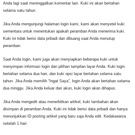
Anda lagi saat meninggalkan komentar lain. Kuki ini akan bertahan
selama satu tahun.
Jika Anda mengunjungi halaman login kami, kami akan menyetel kuki
sementara untuk menentukan apakah peramban Anda menerima kuki.
Kuki ini tidak berisi data pribadi dan dibuang saat Anda menutup
peramban.
Saat Anda login, kami juga akan menyiapkan beberapa kuki untuk
menyimpan informasi login dan pilihan tampilan layar Anda. Kuki login
bertahan selama dua hari, dan kuki opsi layar bertahan selama satu
tahun. Jika Anda memilih “Ingat Saya”, login Anda akan bertahan selama
dua minggu. Jika Anda keluar dari akun, kuki login akan dihapus.
Jika Anda mengedit atau menerbitkan artikel, kuki tambahan akan
disimpan di peramban Anda. Kuki ini tidak berisi data pribadi dan hanya
menunjukkan ID posting artikel yang baru saja Anda edit. Kedaluwarsa
setelah 1 hari.