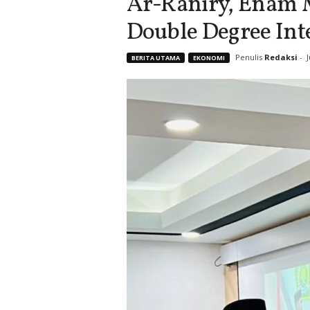
Ar-Raniry, Enam 
Double Degree Int
Penulis
Redaksi
-
J
BERITA UTAMA
EKONOMI