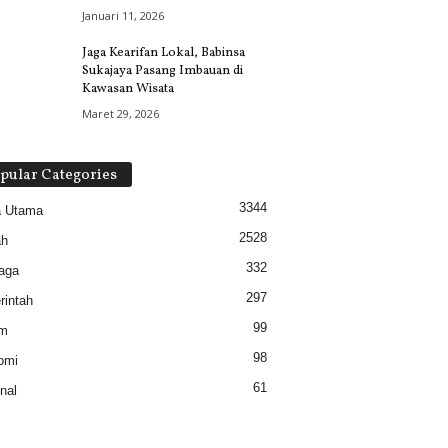
Januari 11, 2026
Jaga Kearifan Lokal, Babinsa
Sukajaya Pasang Imbauan di
Kawasan Wisata
Maret 29, 2026
pular Categories
3344
a Utama
2528
ah
332
aga
297
intah
99
m
98
omi
61
nal