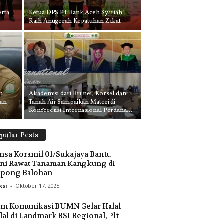
erta
Ketua DPS PT Bank Aceh Syariah
Raih Anugerah Kepatuhan Zakat
n
Akademisi dari Brunei, Korsel dan
aan
Tanah Air Sampaikan Materi di
Konferensi Internasional Perdana...
pular Posts
nsa Koramil 01/Sukajaya Bantu
ni Rawat Tanaman Kangkung di
pong Balohan
ksi
-
Oktober 17, 2025
um Komunikasi BUMN Gelar Halal
lal di Landmark BSI Regional, Plt