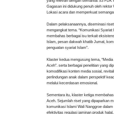
yang relevan dengan semanfat S3 FDK U
Gagasan ini didukung penuh oleh rektor U
Lokasi acara dan memperkuat semangat
Dalam pelaksanaannya, diseminasi riset 
mengangkat tema. “Komunikasi Syariat
membahas berbagai isu terkait eksistens
Islam, pesan dakwah khatib Jumat, komu
penguatan syariat Islam”.
Klaster kedua mengusung tema, “Media Di
Aceh”. serta berbagai penelitian yang dip
komodifikasi konten media sosial, revita
perlindungan anak dalam perspektif kead
melalui kecerdasan emosional.
Sementara itu, klaster ketiga membaha
Aceh. Sejumlah riset yang dipaparkan me
komunikasi Islami Wali Nanggroe dala
efektivitas regulasi jaminan produk hala