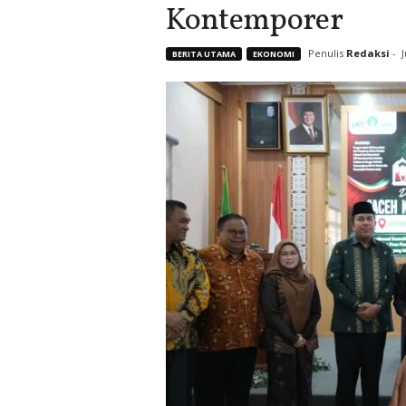
Kontemporer
Penulis
Redaksi
-
J
BERITA UTAMA
EKONOMI