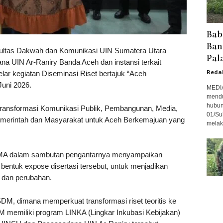
Bab
Ban
kultas Dakwah dan Komunikasi UIN Sumatera Utara
Pal
a UIN Ar-Raniry Banda Aceh dan instansi terkait
Reda
r kegiatan Diseminasi Riset bertajuk “Aceh
uni 2026.
MEDI
mendu
hubun
ransformasi Komunikasi Publik, Pembangunan, Media,
01/Su
merintah dan Masyarakat untuk Aceh Berkemajuan yang
melak
MA dalam sambutan pengantarnya menyampaikan
 bentuk expose disertasi tersebut, untuk menjadikan
 dan perubahan.
M, dimana memperkuat transformasi riset teoritis ke
 memiliki program LINKA (Lingkar Inkubasi Kebijakan)