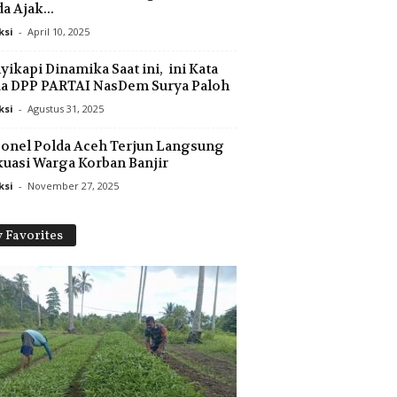
a Ajak...
ksi
-
April 10, 2025
ikapi Dinamika Saat ini, ini Kata
ua DPP PARTAI NasDem Surya Paloh
ksi
-
Agustus 31, 2025
onel Polda Aceh Terjun Langsung
uasi Warga Korban Banjir
ksi
-
November 27, 2025
 Favorites