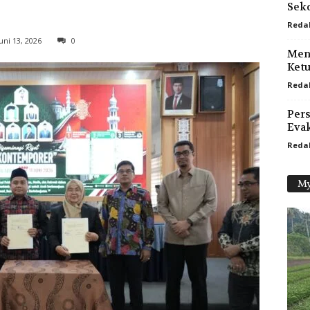
Sekd
Reda
uni 13, 2026
0
Meny
Ket
Reda
Pers
Evak
Reda
My