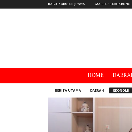
RABU, AGUSTUS 5, 2026
MASUK / BERGABUNG
HOME
DAERA
BERITA UTAMA
DAERAH
EKONOMI