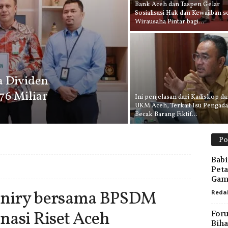
Bank Aceh dan Taspen Gelar
Sosialisasi Hak dan Kewajiban s
Wirausaha Pintar bagi...
a Dividen
76 Miliar
Ini penjelasan dari Kadiskop da
UKM Aceh, Terkait Isu Pengad
Becak Barang Fiktif...
Po
Babi
Peta
Gam
aniry bersama BPSDM
Reda
nasi Riset Aceh
For
Biha