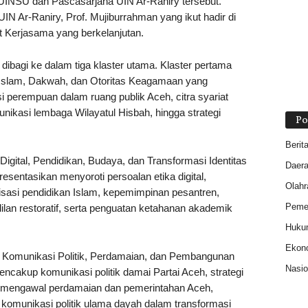
INSU dan Pascasarjana UIN Ar-Raniry tersebut.
IN Ar-Raniry, Prof. Mujiburrahman yang ikut hadir di
 Kerjasama yang berkelanjutan.
dibagi ke dalam tiga klaster utama. Klaster pertama
 Islam, Dakwah, dan Otoritas Keagamaan yang
i perempuan dalam ruang publik Aceh, citra syariat
nikasi lembaga Wilayatul Hisbah, hingga strategi
Po
Berit
gital, Pendidikan, Budaya, dan Transformasi Identitas
Daer
resentasikan menyoroti persoalan etika digital,
Olahr
lisasi pendidikan Islam, kepemimpinan pesantren,
Pemer
ilan restoratif, serta penguatan ketahanan akademik
Huku
Ekon
s Komunikasi Politik, Perdamaian, dan Pembangunan
Nasio
ncakup komunikasi politik damai Partai Aceh, strategi
m mengawal perdamaian dan pemerintahan Aceh,
l, komunikasi politik ulama dayah dalam transformasi