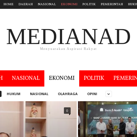
HOME
DAERAH
NASIONAL
EKONOMI
POLITIK
PEMERINTAH
HUK
MEDIANAD
Menyuarakan Aspirasi Rakyat
H
NASIONAL
EKONOMI
POLITIK
PEMERI
HUKUM
NASIONAL
OLAHRAGA
OPINI
0