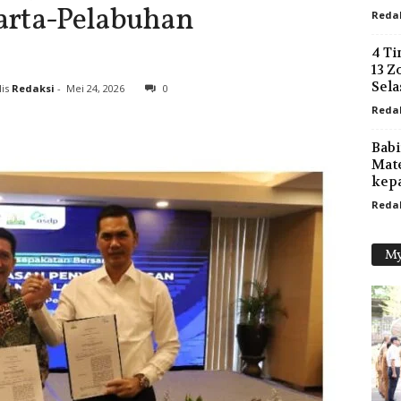
arta-Pelabuhan
Reda
4 Ti
13 Z
Sela
is
Redaksi
-
Mei 24, 2026
0
Reda
Babi
Mate
kepa
Reda
My