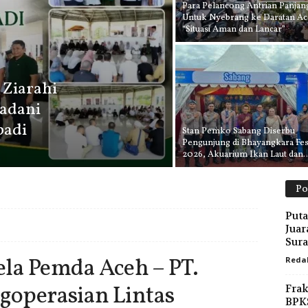
Para Pelancong Antrian Panjan
Untuk Nyebrang ke Daratan Ac
“Situasi Aman dan Lancar”
 Ziarahi
adani
badi
Stan Pemko Sabang Diserbu
Pengunjung di Bhayangkara Fes
2026, Akuarium Ikan Laut dan..
Po
Puta
Juar
Sura
la Pemda Aceh – PT.
Reda
goperasian Lintas
Frak
BPK