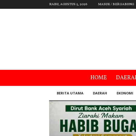
RABU, AGUSTUS 5, 2026
MASUK / BERGABUNG
HOME
DAERA
BERITA UTAMA
DAERAH
EKONOMI