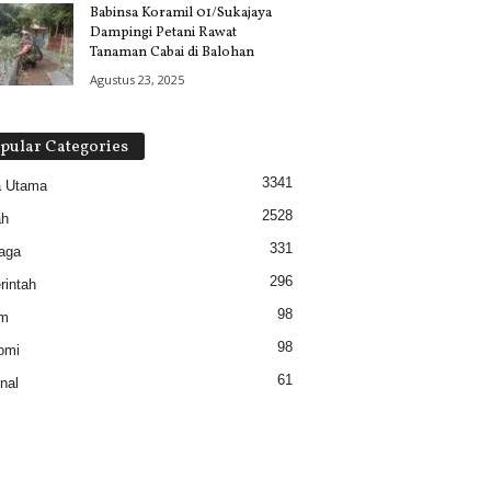
Babinsa Koramil 01/Sukajaya
Dampingi Petani Rawat
Tanaman Cabai di Balohan
Agustus 23, 2025
pular Categories
3341
a Utama
2528
ah
331
aga
296
intah
98
m
98
omi
61
nal