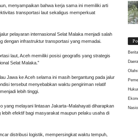
un, menyampaikan bahwa kerja sama ini memiliki arti
tivitas transportasi laut sekaligus memperkuat
alur pelayaran internasional Selat Malaka menjadi salah
Po
ng dengan infrastruktur transportasi yang memadai.
Berit
tasi laut, Aceh memiliki posisi geografis yang strategis
Daer
ional Selat Malaka.”
Olahr
ulau Jawa ke Aceh selama ini masih bergantung pada jalur
Pemer
ndisi tersebut menyebabkan waktu pengiriman relatif
Huku
menjadi lebih tinggi.
Ekon
Ro yang melayani lintasan Jakarta–Malahayati diharapkan
Nasio
ng lebih efektif bagi masyarakat maupun pelaku usaha di
ncar distribusi logistik, mempersingkat waktu tempuh,