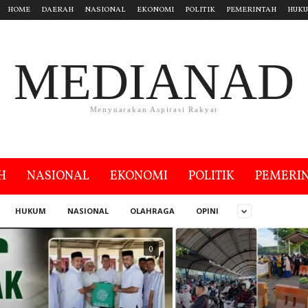
HOME
DAERAH
NASIONAL
EKONOMI
POLITIK
PEMERINTAH
HUK
MEDIANAD
Menyuarakan Aspirasi Rakyat
H
NASIONAL
EKONOMI
POLITIK
PEMERI
HUKUM
NASIONAL
OLAHRAGA
OPINI
0