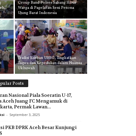
g
Group Band Polres Sabang Hibur
eh,
Warga di Pagelaran Seni Pesona
Ujung Barat Indonesia
Tradisi Kurban UBBG, Tingkatkan
t
Taqwa dan Kepedulian dalam Nuansa
.
Ukhuwah
pular Posts
ran Nasional Piala Soeratin U-17,
a Aceh Juang FC Mengamuk di
karta, Permak Lawan...
ksi
-
September 3, 2025
si PKB DPRK Aceh Besar Kunjungi
S