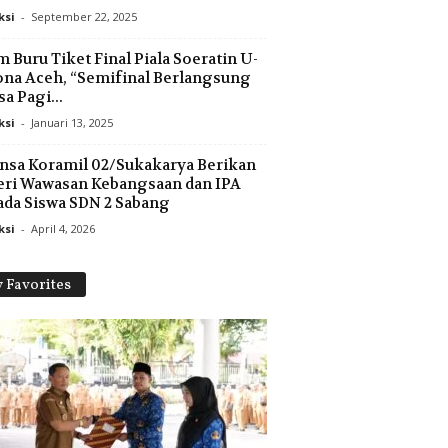
ksi
-
September 22, 2025
m Buru Tiket Final Piala Soeratin U-
ona Aceh, “Semifinal Berlangsung
sa Pagi...
ksi
-
Januari 13, 2025
nsa Koramil 02/Sukakarya Berikan
ri Wawasan Kebangsaan dan IPA
da Siswa SDN 2 Sabang
ksi
-
April 4, 2026
 Favorites