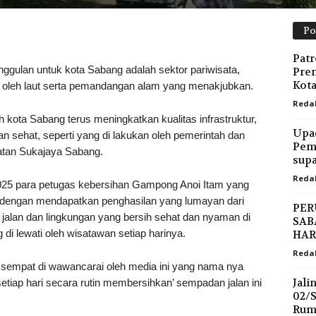
Po
Patr
lan untuk kota Sabang adalah sektor pariwisata,
Prem
Kota
ngi oleh laut serta pemandangan alam yang menakjubkan.
Reda
 kota Sabang terus meningkatkan kualitas infrastruktur,
Upac
an sehat, seperti yang di lakukan oleh pemerintah dan
Pemb
tan Sukajaya Sabang.
sup
Reda
2025 para petugas kebersihan Gampong Anoi Itam yang
 dengan mendapatkan penghasilan yang lumayan dari
PER
alan dan lingkungan yang bersih sehat dan nyaman di
SAB
g di lewati oleh wisatawan setiap harinya.
HAR
Reda
 sempat di wawancarai oleh media ini yang nama nya
Jali
 setiap hari secara rutin membersihkan’ sempadan jalan ini
02/
Rum