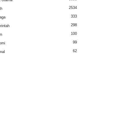
2534
ah
333
aga
298
intah
100
m
99
omi
62
nal