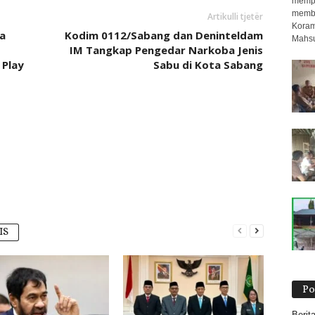
mempe
membe
Artikulli tjetër
Koram
a
Kodim 0112/Sabang dan Deninteldam
Mahsu
IM Tangkap Pengedar Narkoba Jenis
 Play
Sabu di Kota Sabang
IS
Po
Berit