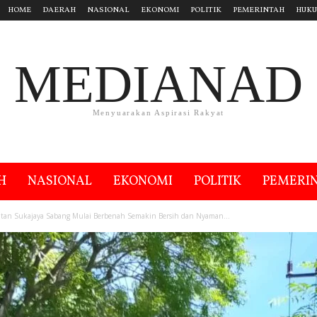
HOME
DAERAH
NASIONAL
EKONOMI
POLITIK
PEMERINTAH
HUK
MEDIANAD
Menyuarakan Aspirasi Rakyat
H
NASIONAL
EKONOMI
POLITIK
PEMERI
tan Sukajaya Sabang Mulai Berbenah Semakin Bersih dan Nyaman...