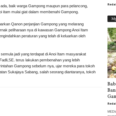
Reda
 ada, baik warga Gampong maupun para pelancong,
i itam mulai giat dalam membenahi Gampong.
My
arkan Qanon perjanjian Gampong yang melarang
rnak peliharaan nya di kawasan Gampong Anoi Itam
mengindahkan peraturan yang telah di keluarkan oleh
semula jadi yang terdapat di Anoi Itam masyarakat
dli,SE. terus lakukan pembenahan yang lebih
rintahan Gampong sebelum nya, ujar mereka para tokoh
an Sukajaya Sabang, salah seorang diantaranya, tokoh
Bab
Ban
Gam
Reda
MEDI