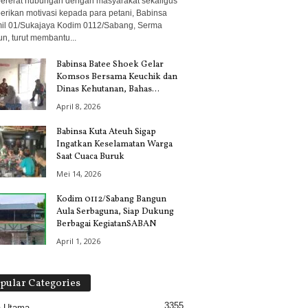
rerat hubungan dengan masyarakat sekaligus
rikan motivasi kepada para petani, Babinsa
il 01/Sukajaya Kodim 0112/Sabang, Serma
n, turut membantu...
Babinsa Batee Shoek Gelar
Komsos Bersama Keuchik dan
Dinas Kehutanan, Bahas...
April 8, 2026
Babinsa Kuta Ateuh Sigap
Ingatkan Keselamatan Warga
Saat Cuaca Buruk
Mei 14, 2026
Kodim 0112/Sabang Bangun
Aula Serbaguna, Siap Dukung
Berbagai KegiatanSABAN
April 1, 2026
pular Categories
3355
a Utama