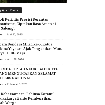
pular Posts
oli Perintis Presisi Berantas
anisme, Ciptakan Rasa Aman di
 Sabang.
ksi
-
Mei 30, 2025
ara Bendera Milad ke-5, Ketua
ina Yayasan Ajak Tingkatkan Mutu
aya UBBG Maju
ksi
-
April 18, 2026
UMDA TIRTA ANEUK LAOT KOTA
ANG MENGUCAPKAN SELAMAT
I PERS NASIONAL
ksi
-
Februari 6, 2026
n Kebersamaan, Babinsa Koramil
Sukakarya Bantu Pembersihan
ah Warga