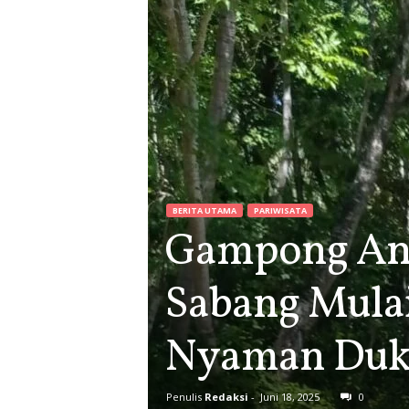
BERITA UTAMA
PARIWISATA
Gampong Ano
Sabang Mulai
Nyaman Duku
Penulis
Redaksi
-
Juni 18, 2025
0