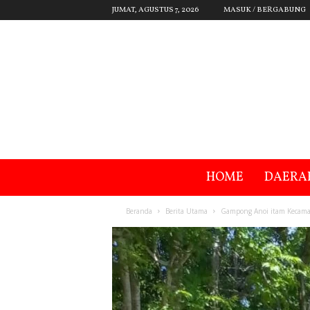
JUMAT, AGUSTUS 7, 2026
MASUK / BERGABUNG
HOME
DAERA
Beranda
Berita Utama
Gampong Anoi itam Kecama