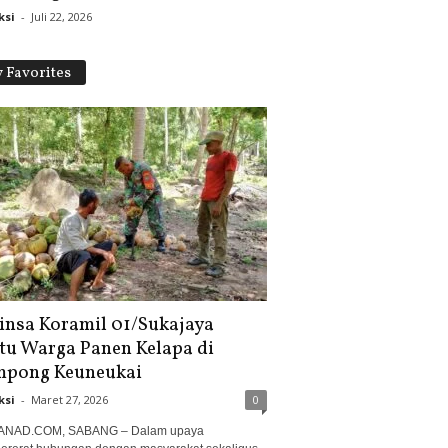
ksi
-
Juli 22, 2026
 Favorites
insa Koramil 01/Sukajaya
tu Warga Panen Kelapa di
pong Keuneukai
ksi
-
Maret 27, 2026
0
ANAD.COM, SABANG – Dalam upaya