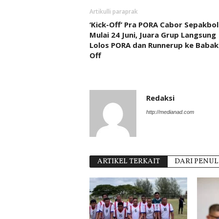
Artikulli paraprak
‘Kick-Off’ Pra PORA Cabor Sepakbol
Mulai 24 Juni, Juara Grup Langsung
Lolos PORA dan Runnerup ke Babak
Off
Redaksi
http://medianad.com
ARTIKEL TERKAIT
DARI PENUL