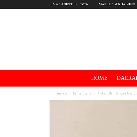
JUMAT, AGUSTUS 7, 2026
MASUK / BERGABUNG
HOME
DAERA
Beranda
Berita Utama
Akibat Ulah Tangan Manusi