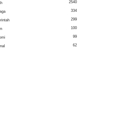
2540
ah
334
aga
299
intah
100
m
99
omi
62
nal