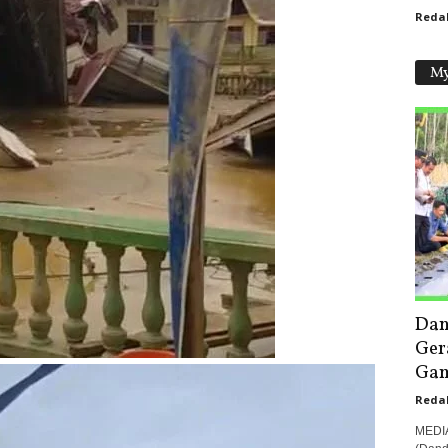
Reda
My
Dan
Ger
Gam
Reda
MEDI