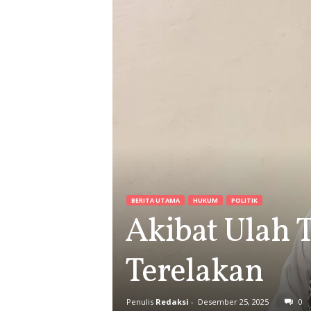
BERITA UTAMA
HUKUM
POLITIK
Akibat Ulah 
Terelakan
Penulis
Redaksi
-
Desember 25, 2025
0