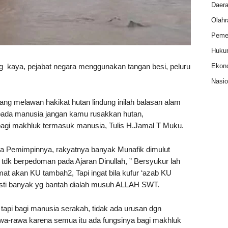
Daer
Olahr
Pemer
Huku
 kaya, pejabat negara menggunakan tangan besi, peluru
Ekon
Nasio
ang melawan hakikat hutan lindung inilah balasan alam
apada manusia jangan kamu rusakkan hutan,
agi makhluk termasuk manusia, Tulis H.Jamal T Muku.
a Pemimpinnya, rakyatnya banyak Munafik dimulut
an tdk berpedoman pada Ajaran Dinullah, ” Bersyukur lah
t akan KU tambah2, Tapi ingat bila kufur ‘azab KU
asti banyak yg bantah dialah musuh ALLAH SWT.
tapi bagi manusia serakah, tidak ada urusan dgn
wa-rawa karena semua itu ada fungsinya bagi makhluk