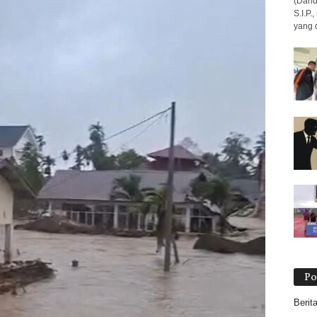
(Dand
S.I.P
yang 
Po
Berit