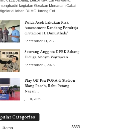
im) 0112/Sabang, Letkol Kav. Edi Purwanto,
., menghadiri kegiatan Gerakan Menanam Cabai
digelar di lahan BUMG Jurong Cot...
Polda Aceh Lakukan Risk
Assessment Kandang Persiraja
di Stadion H. Dimurthala*
September 11, 2025
Seorang Anggota DPRK Sabang
Diduga Ancam Wartawan
September 9, 2025
Play Off Pra PORA di Stadion
Blang Paseh, Rabu Petang
Nagan...
Juli 8, 2025
pular Categories
3363
a Utama