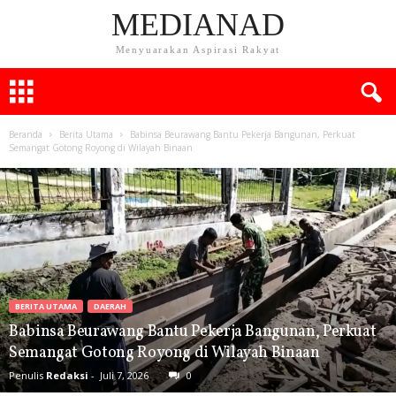
MEDIANAD
Menyuarakan Aspirasi Rakyat
Beranda
Berita Utama
Babinsa Beurawang Bantu Pekerja Bangunan, Perkuat
Semangat Gotong Royong di Wilayah Binaan
BERITA UTAMA
DAERAH
Babinsa Beurawang Bantu Pekerja Bangunan, Perkuat
Semangat Gotong Royong di Wilayah Binaan
Penulis
Redaksi
-
Juli 7, 2026
0