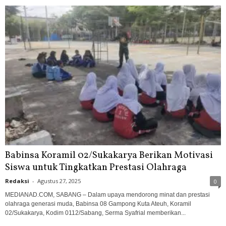
Babinsa Koramil 02/Sukakarya Berikan Motivasi
Siswa untuk Tingkatkan Prestasi Olahraga
Redaksi
-
Agustus 27, 2025
0
MEDIANAD.COM, SABANG – Dalam upaya mendorong minat dan prestasi
olahraga generasi muda, Babinsa 08 Gampong Kuta Ateuh, Koramil
02/Sukakarya, Kodim 0112/Sabang, Serma Syafrial memberikan...