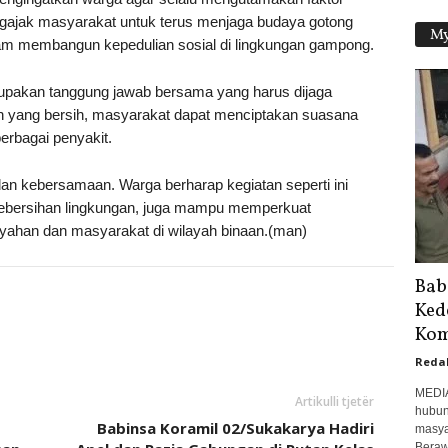
ngajak masyarakat untuk terus menjaga budaya gotong
My
lam membangun kepedulian sosial di lingkungan gampong.
upakan tanggung jawab bersama yang harus dijaga
an yang bersih, masyarakat dapat menciptakan suasana
erbagai penyakit.
n kebersamaan. Warga berharap kegiatan seperti ini
 kebersihan lingkungan, juga mampu memperkuat
yahan dan masyarakat di wilayah binaan.(man)
Bab
Ked
Kom
Reda
MEDI
Artikulli tjetër
hubun
Babinsa Koramil 02/Sukakarya Hadiri
masya
Beraw