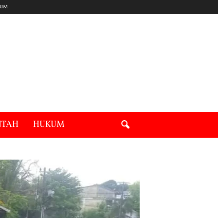
UM
NTAH
HUKUM