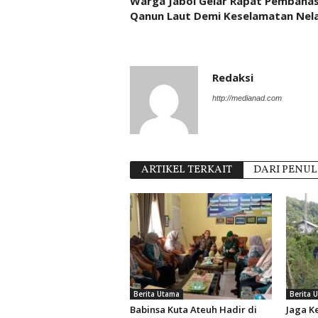
Warga Jaboi Gelar Rapat Pembaha
Qanun Laut Demi Keselamatan Nel
Redaksi
http://medianad.com
ARTIKEL TERKAIT
DARI PENUL
Berita Utama
Berita 
Babinsa Kuta Ateuh Hadir di
Jaga 