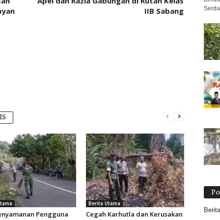
san
Apel dan Razia Gabungan di Rutan Kelas
Serda 
ayan
IIB Sabang
IS
Po
Utama
Berita Utama
Berit
Kenyamanan Pengguna
Cegah Karhutla dan Kerusakan