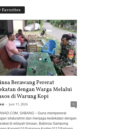
 Favorites
insa Berawang Pererat
ekatan dengan Warga Melalui
sos di Warung Kopi
ksi
-
Juni 11, 2026
0
ANAD.COM, SABANG – Guna mempererat
gan silaturahmi dan menjaga kedekatan dengan
rakat di wilayah binaan, Babinsa Gampong
ang Koramil 01/Sukajaya Kodim 0112/Sabang,