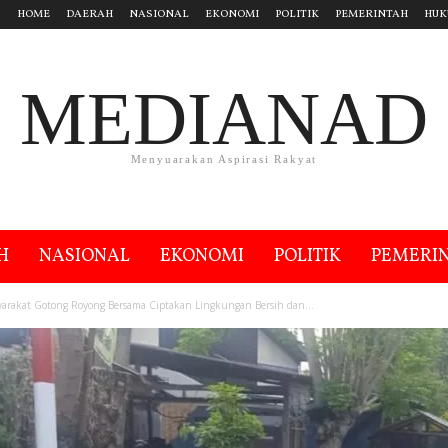
HOME
DAERAH
NASIONAL
EKONOMI
POLITIK
PEMERINTAH
HUK
MEDIANAD
Menyuarakan Aspirasi Rakyat
H
NASIONAL
EKONOMI
POLITIK
PEMERI
yarakat Gotong Royong Bersama Ciptakan Lingkungan Bersih dan...