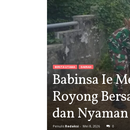
BERITA UTAMA
DAERAH
Babinsa Ie M
Royong Bers
dan Nyaman
Penulis
Redaksi
-
Mei 8, 2026
0