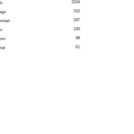
2534
ah
332
aga
297
intah
100
m
98
omi
61
nal