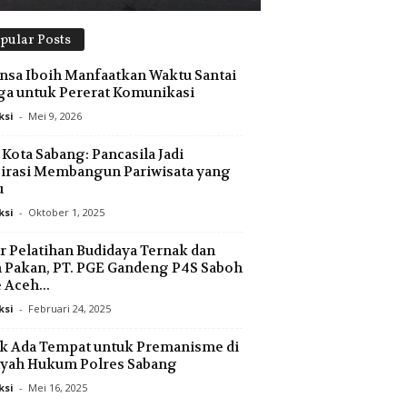
pular Posts
nsa Iboih Manfaatkan Waktu Santai
a untuk Pererat Komunikasi
ksi
-
Mei 9, 2026
 Kota Sabang: Pancasila Jadi
irasi Membangun Pariwisata yang
u
ksi
-
Oktober 1, 2025
r Pelatihan Budidaya Ternak dan
 Pakan, PT. PGE Gandeng P4S Saboh
 Aceh...
ksi
-
Februari 24, 2025
k Ada Tempat untuk Premanisme di
ayah Hukum Polres Sabang
ksi
-
Mei 16, 2025