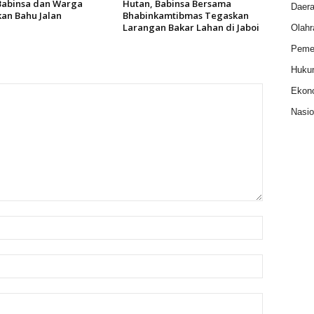
 Babinsa dan Warga
Hutan, Babinsa Bersama
Daer
kan Bahu Jalan
Bhabinkamtibmas Tegaskan
Larangan Bakar Lahan di Jaboi
Olahr
Pemer
Huku
Ekon
Nasio