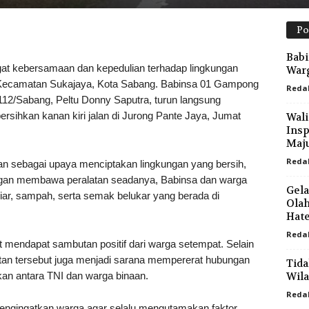
Po
Babi
t kebersamaan dan kepedulian terhadap lingkungan
Warg
, Kecamatan Sukajaya, Kota Sabang. Babinsa 01 Gampong
Reda
12/Sabang, Peltu Donny Saputra, turun langsung
ihkan kanan kiri jalan di Jurong Pante Jaya, Jumat
Wali
Insp
Maj
Reda
kan sebagai upaya menciptakan lingkungan yang bersih,
ngan membawa peralatan seadanya, Babinsa dan warga
Gela
r, sampah, serta semak belukar yang berada di
Olah
Hate
Reda
 mendapat sambutan positif dari warga setempat. Selain
an tersebut juga menjadi sarana mempererat hubungan
Tida
an antara TNI dan warga binaan.
Wil
Reda
mengingatkan warga agar selalu mengutamakan faktor