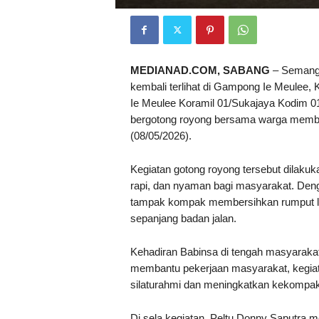
MEDIANAD.COM, SABANG
– Semanga
kembali terlihat di Gampong Ie Meulee
Ie Meulee Koramil 01/Sukajaya Kodim 01
bergotong royong bersama warga members
(08/05/2026).
Kegiatan gotong royong tersebut dilaku
rapi, dan nyaman bagi masyarakat. De
tampak kompak membersihkan rumput lia
sepanjang badan jalan.
Kehadiran Babinsa di tengah masyarakat
membantu pekerjaan masyarakat, kegiat
silaturahmi dan meningkatkan kekompak
Di sela kegiatan, Peltu Donny Saputra 