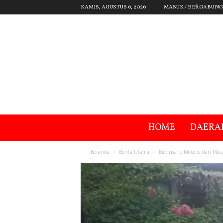
KAMIS, AGUSTUS 6, 2026
MASUK / BERGABUNG
HOME
DAERA
Beranda
Berita Utama
Babinsa Ie Meulee dan Mas