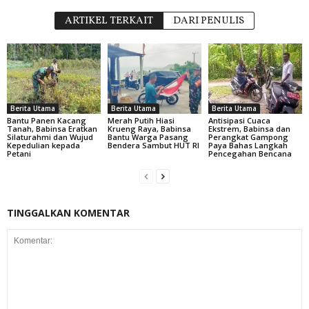
ARTIKEL TERKAIT
DARI PENULIS
Berita Utama
Berita Utama
Berita Utama
Bantu Panen Kacang
Merah Putih Hiasi
Antisipasi Cuaca
Tanah, Babinsa Eratkan
Krueng Raya, Babinsa
Ekstrem, Babinsa dan
Silaturahmi dan Wujud
Bantu Warga Pasang
Perangkat Gampong
Kepedulian kepada
Bendera Sambut HUT RI
Paya Bahas Langkah
Petani
Pencegahan Bencana
TINGGALKAN KOMENTAR