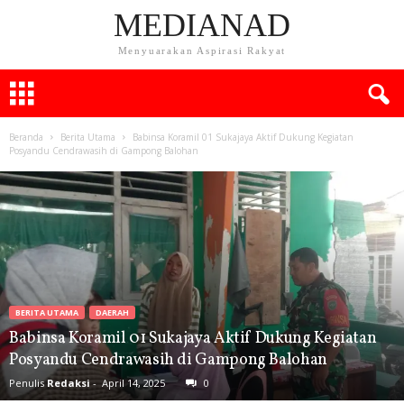
MEDIANAD
Menyuarakan Aspirasi Rakyat
Beranda
Berita Utama
Babinsa Koramil 01 Sukajaya Aktif Dukung Kegiatan
Posyandu Cendrawasih di Gampong Balohan
BERITA UTAMA
DAERAH
Babinsa Koramil 01 Sukajaya Aktif Dukung Kegiatan
Posyandu Cendrawasih di Gampong Balohan
Penulis
Redaksi
-
April 14, 2025
0