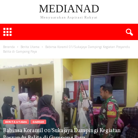
MEDIANAD
Menyuarakan Aspirasi Rakyat
Beranda
Berita Utama
Babinsa Koramil 01/Sukajaya Dampingi Kegiatan Posyandu
Balita di Gampong Paya
BERITA UTAMA
DAERAH
Babinsa Koramil 01/Sukajaya Dampingi Kegiatan