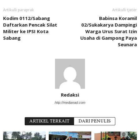
Artikulli paraprak
Artikulli tjetër
Kodim 0112/Sabang
Babinsa Koramil
Daftarkan Pencak Silat
02/Sukakarya Dampingi
Militer ke IPSI Kota
Warga Urus Surat Izin
Sabang
Usaha di Gampong Paya
Seunara
Redaksi
http://medianad.com
ARTIKEL TERKAIT
DARI PENULIS