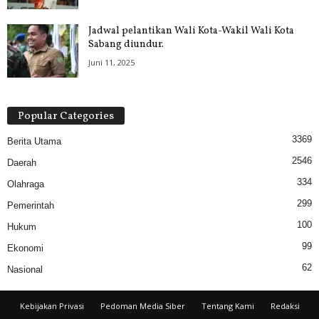
Jadwal pelantikan Wali Kota-Wakil Wali Kota
Sabang diundur.
Juni 11, 2025
Popular Categories
3369
Berita Utama
2546
Daerah
334
Olahraga
299
Pemerintah
100
Hukum
99
Ekonomi
62
Nasional
Kebijakan Privasi
Pedoman Media Siber
Tentang Kami
Redaksi