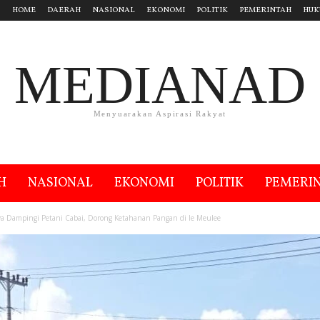
HOME
DAERAH
NASIONAL
EKONOMI
POLITIK
PEMERINTAH
HUK
MEDIANAD
Menyuarakan Aspirasi Rakyat
H
NASIONAL
EKONOMI
POLITIK
PEMERI
ya Dampingi Petani Cabai, Dorong Ketahanan Pangan di Ie Meulee