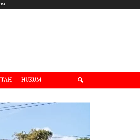
UM
NTAH
HUKUM