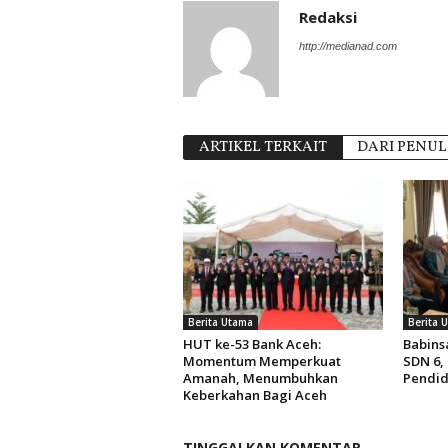
Redaksi
http://medianad.com
ARTIKEL TERKAIT
DARI PENUL
Berita Utama
Berita 
HUT ke-53 Bank Aceh:
Babins
Momentum Memperkuat
SDN 6,
Amanah, Menumbuhkan
Pendid
Keberkahan Bagi Aceh
TINGGALKAN KOMENTAR