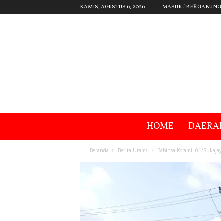
KAMIS, AGUSTUS 6, 2026
MASUK / BERGABUNG
HOME
DAERA
Beranda
Berita Utama
Babinsa Koramil 01/Sukaja