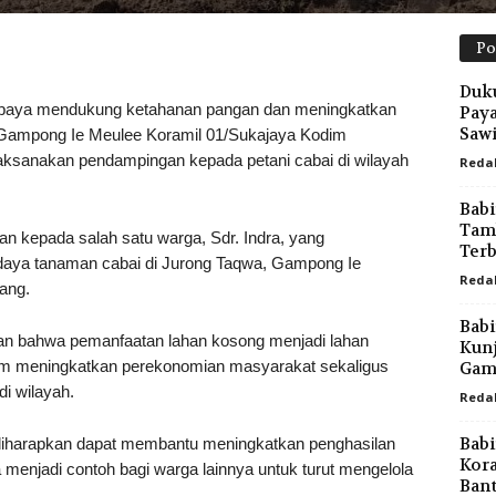
Po
Duku
a mendukung ketahanan pangan dan meningkatkan
Pay
Sawi
Gampong Ie Meulee Koramil 01/Sukajaya Kodim
aksanakan pendampingan kepada petani cabai di wilayah
Reda
Babi
Tamb
n kepada salah satu warga, Sdr. Indra, yang
Terb
daya tanaman cabai di Jurong Taqwa, Gampong Ie
Reda
ang.
Babi
an bahwa pemanfaatan lahan kosong menjadi lahan
Kunj
alam meningkatkan perekonomian masyarakat sekaligus
Gam
i wilayah.
Reda
Bab
iharapkan dapat membantu meningkatkan penghasilan
Kora
 menjadi contoh bagi warga lainnya untuk turut mengelola
Bant