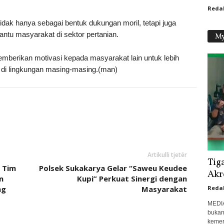
Reda
dak hanya sebagai bentuk dukungan moril, tetapi juga
tu masyarakat di sektor pertanian.
My
emberikan motivasi kepada masyarakat lain untuk lebih
 di lingkungan masing-masing.(man)
Artikulli tjetër
Tig
 Tim
Polsek Sukakarya Gelar “Saweu Keudee
Akr
n
Kupi” Perkuat Sinergi dengan
ng
Masyarakat
Reda
MEDIA
bukan
kemer