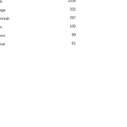
2534
ah
332
aga
297
intah
100
m
99
omi
61
nal