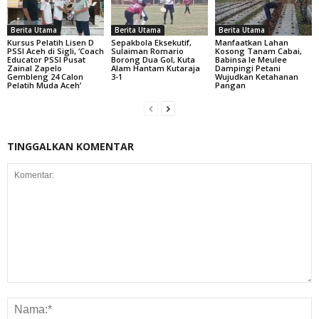
Berita Utama
Berita Utama
Berita Utama
Kursus Pelatih Lisen D
Sepakbola Eksekutif,
Manfaatkan Lahan
PSSI Aceh di Sigli, ‘Coach
Sulaiman Romario
Kosong Tanam Cabai,
Educator PSSI Pusat
Borong Dua Gol, Kuta
Babinsa Ie Meulee
Zainal Zapelo
Alam Hantam Kutaraja
Dampingi Petani
Gembleng 24 Calon
3-1
Wujudkan Ketahanan
Pelatih Muda Aceh’
Pangan
TINGGALKAN KOMENTAR