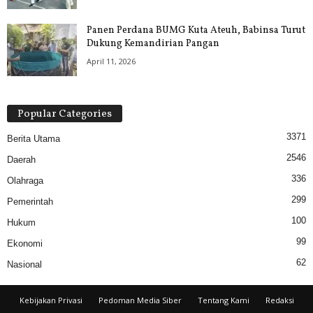
Panen Perdana BUMG Kuta Ateuh, Babinsa Turut
Dukung Kemandirian Pangan
April 11, 2026
Popular Categories
3371
Berita Utama
2546
Daerah
336
Olahraga
299
Pemerintah
100
Hukum
99
Ekonomi
62
Nasional
Kebijakan Privasi
Pedoman Media Siber
Tentang Kami
Redaksi