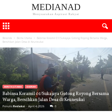
MEDIANAD
Menyuarakan Aspirasi Rakyat
Beranda
Berita Utama
Babinsa Koramil 01/Sukajaya Gotong Royong Bersama Warga,
Bersihkan Jalan Desa di Keuneukai
BERITA UTAMA
DAERAH
Babinsa Koramil 01/Sukajaya Gotong Royong Bersama
Warga, Bersihkan Jalan Desa di Keuneukai
Penulis
Redaksi
-
April 4, 2026
0