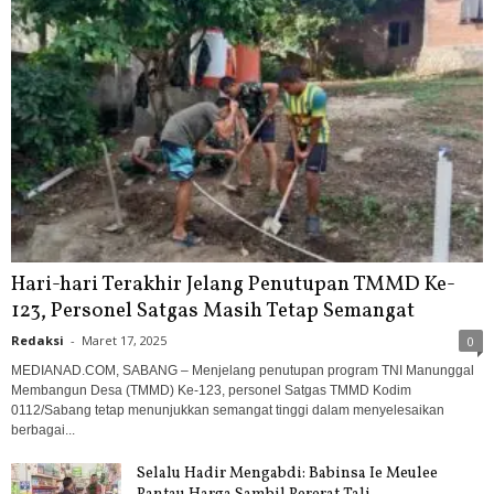
Hari-hari Terakhir Jelang Penutupan TMMD Ke-
123, Personel Satgas Masih Tetap Semangat
Redaksi
-
Maret 17, 2025
0
MEDIANAD.COM, SABANG – Menjelang penutupan program TNI Manunggal
Membangun Desa (TMMD) Ke-123, personel Satgas TMMD Kodim
0112/Sabang tetap menunjukkan semangat tinggi dalam menyelesaikan
berbagai...
Selalu Hadir Mengabdi: Babinsa Ie Meulee