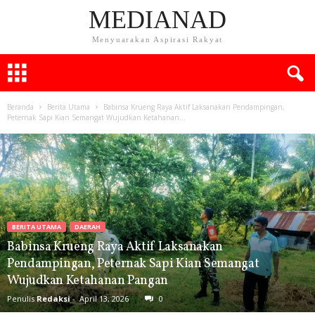
MEDIANAD
Menyuarakan Aspirasi Rakyat
Beranda
Berita Utama
Babinsa Krueng Raya Aktif Laksanakan Pendampingan,
Peternak Sapi Kian Semangat Wujudkan Ketahanan...
BERITA UTAMA
DAERAH
Babinsa Krueng Raya Aktif Laksanakan
Pendampingan, Peternak Sapi Kian Semangat
Wujudkan Ketahanan Pangan
Penulis
Redaksi
-
April 13, 2026
0