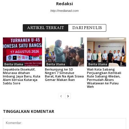
Redaksi
http://medianad.com
ARTIKEL TERKAIT
DARI PENULIS
Berita Utama
Berita Utama
Berita Utama
Sepakbola Eksekutif,
Berkunjung ke SD
Wali Kota Sabang
Meuraxa ditahan
Negeri 7 Simeulue
Perjuangkan Kembali
Imbang Jaya Baru, Kuta
Barat, Kak Na Ajak Siswa
Rute Sabang-Medan,
Alam bersua Kutaraja
Gemar Makan Ikan
Permudah Akses
Sabtu Sore
Wisatawan ke Pulau
Weh
TINGGALKAN KOMENTAR