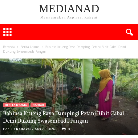
MEDIANAD
Menyuarakan Aspirasi Rakyat
Beranda
Berita Utama
Babinsa Krueng Raya Dampingi Petani Bibit Cabai Demi
Dukung Swasembada Pangan
BERITA UTAMA
DAERAH
Babinsa Krueng Raya Dampingi Petani Bibit Cabai
Demi Dukung Swasembada Pangan
Penulis
Redaksi
-
Mei 28, 2026
0