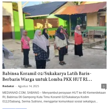
Babinsa Koramil 02/Sukakarya Latih Baris-
Berbaris Warga untuk Lomba PKK HUT RI...
Redaksi
-
Agustus 14, 2025
0
MEDIANAD.COM, SABANG – Menyambut perayaan HUT ke-80 Kemerdekaan
RI, Babinsa 06 Gampong Kuta Timu Koramil 02/Sukakarya Kodim
0112/Sabang, Serma Sutrisno, menggelar komunikasi sosial sekaligus...