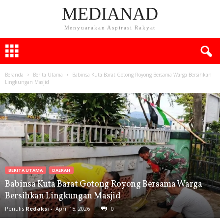
MEDIANAD
Menyuarakan Aspirasi Rakyat
Beranda
Berita Utama
Babinsa Kuta Barat Gotong Royong Bersama Warga Bersihkan
Lingkungan Masjid
BERITA UTAMA
DAERAH
Babinsa Kuta Barat Gotong Royong Bersama Warga
Bersihkan Lingkungan Masjid
Penulis
Redaksi
-
April 15, 2026
0