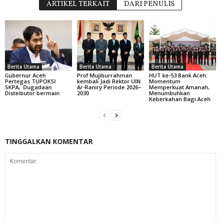
ARTIKEL TERKAIT
DARI PENULIS
Berita Utama
Berita Utama
Berita Utama
Gubernur Aceh
Prof Mujiburrahman
HUT ke-53 Bank Aceh:
Pertegas TUPOKSI
kembali Jadi Rektor UIN
Momentum
SKPA, Dugadaan
Ar-Raniry Periode 2026–
Memperkuat Amanah,
Disteibutor bermain
2030
Menumbuhkan
Keberkahan Bagi Aceh
TINGGALKAN KOMENTAR