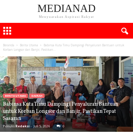
MEDIANAD
Menyuarakan Aspirasi Rakyat
Beranda
Berita Utama
Babinsa Kuta Timu Dampingi Penyaluran Bantuan untuk
Korban Longsor dan Banjir, Pastikan...
BERITA UTAMA
DAERAH
Babinsa Kuta Timu Dampingi Penyaluran Bantuan
untuk Korban Longsor dan Banjir, Pastikan Tepat
Sasaran
Penulis
Redaksi
-
Juli 5, 2026
0