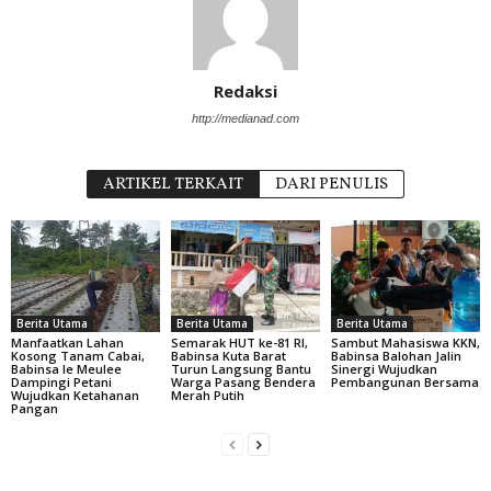
Redaksi
http://medianad.com
ARTIKEL TERKAIT
DARI PENULIS
Berita Utama
Berita Utama
Berita Utama
Manfaatkan Lahan
Semarak HUT ke-81 RI,
Sambut Mahasiswa KKN,
Kosong Tanam Cabai,
Babinsa Kuta Barat
Babinsa Balohan Jalin
Babinsa Ie Meulee
Turun Langsung Bantu
Sinergi Wujudkan
Dampingi Petani
Warga Pasang Bendera
Pembangunan Bersama
Wujudkan Ketahanan
Merah Putih
Pangan