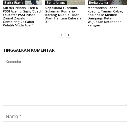
Berita Utama
Berita Utama
Berita Utama
Kursus Pelatih Lisen D
Sepakbola Eksekutif,
Manfaatkan Lahan
PSSI Aceh di Sigli, ‘Coach
Sulaiman Romario
Kosong Tanam Cabai,
Educator PSSI Pusat
Borong Dua Gol, Kuta
Babinsa Ie Meulee
Zainal Zapelo
Alam Hantam Kutaraja
Dampingi Petani
Gembleng 24 Calon
3-1
Wujudkan Ketahanan
Pelatih Muda Aceh’
Pangan
TINGGALKAN KOMENTAR