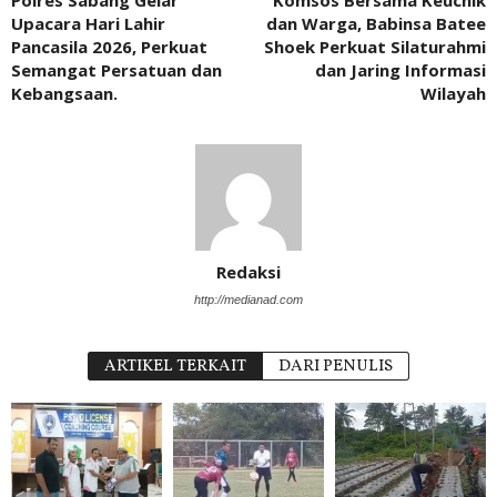
Polres Sabang Gelar
Komsos Bersama Keuchik
Upacara Hari Lahir
dan Warga, Babinsa Batee
Pancasila 2026, Perkuat
Shoek Perkuat Silaturahmi
Semangat Persatuan dan
dan Jaring Informasi
Kebangsaan.
Wilayah
Redaksi
http://medianad.com
ARTIKEL TERKAIT
DARI PENULIS