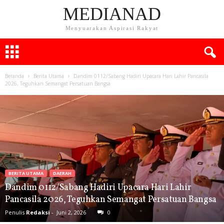
MEDIANAD
Menyuarakan Aspirasi Rakyat
Beranda
Berita Utama
Dandim 0112/Sabang Hadiri Upacara Hari Lahir Pancasila
2026, Teguhkan Semangat Persatuan Bangsa
BERITA UTAMA
DAERAH
Dandim 0112/Sabang Hadiri Upacara Hari Lahir
Pancasila 2026, Teguhkan Semangat Persatuan Bangsa
Penulis
Redaksi
-
Juni 2, 2026
0