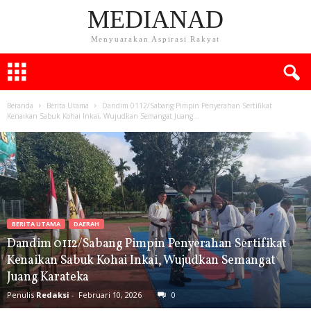
MEDIANAD
Menyuarakan Aspirasi Rakyat
Beranda
Berita Utama
Dandim 0112/Sabang Pimpin Penyerahan Sertifikat
Kenaikan Sabuk Kohai Inkai, Wujudkan Semangat Juang...
BERITA UTAMA
DAERAH
Dandim 0112/Sabang Pimpin Penyerahan Sertifikat
Kenaikan Sabuk Kohai Inkai, Wujudkan Semangat
Juang Karateka
Penulis
Redaksi
-
Februari 10, 2026
0