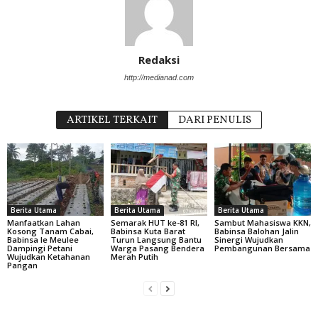
Redaksi
http://medianad.com
ARTIKEL TERKAIT
DARI PENULIS
Berita Utama
Berita Utama
Berita Utama
Manfaatkan Lahan
Semarak HUT ke-81 RI,
Sambut Mahasiswa KKN,
Kosong Tanam Cabai,
Babinsa Kuta Barat
Babinsa Balohan Jalin
Babinsa Ie Meulee
Turun Langsung Bantu
Sinergi Wujudkan
Dampingi Petani
Warga Pasang Bendera
Pembangunan Bersama
Wujudkan Ketahanan
Merah Putih
Pangan