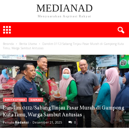
MEDIANAD
Menyuarakan Aspirasi Rakyat
Beranda
Berita Utama
Dandim 0112/Sabang Tinjau Pasar Murah di Gampong Kuta
Timu, Warga Sambut Antusias
BERITA UTAMA
DAERAH
Dandim 0112/Sabang Tinjau Pasar Murah di Gampong
Kuta Timu, Warga Sambut Antusias
Penulis
Redaksi
-
Desember 21, 2025
0