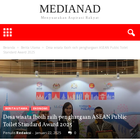
MEDIANAD
Menyuarakan Aspirasi Rakyat
Beranda
Berita Utama
Desa wisata Iboih raih penghargaan ASEAN Public Toilet
Standard Award 2025
BERITA UTAMA
EKONOMI
Desa wisata Iboih raih penghargaan ASEAN Public
Toilet Standard Award 2025
Penulis
Redaksi
-
Januari 22, 2025
0