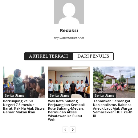
Redaksi
http://medianad.com
ARTIKEL TERKAIT
DARI PENULIS
Berita Utama
Berita Utama
Berita Utama
Berkunjung ke SD
Wali Kota Sabang
Tanamkan Semangat
Negeri 7 Simeulue
Perjuangkan Kembali
Nasionalisme, Babinsa
Barat, Kak Na Ajak Siswa
Rute Sabang-Medan,
Aneuk Laot Ajak Warga
Gemar Makan Ikan
Permudah Akses
Semarakkan HUT ke-81
Wisatawan ke Pulau
RI
Weh