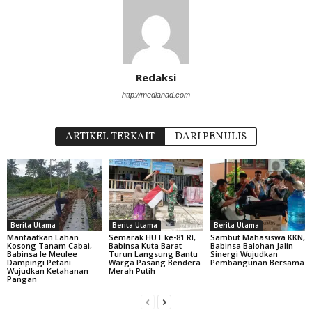
Redaksi
http://medianad.com
ARTIKEL TERKAIT
DARI PENULIS
Berita Utama
Berita Utama
Berita Utama
Manfaatkan Lahan
Semarak HUT ke-81 RI,
Sambut Mahasiswa KKN,
Kosong Tanam Cabai,
Babinsa Kuta Barat
Babinsa Balohan Jalin
Babinsa Ie Meulee
Turun Langsung Bantu
Sinergi Wujudkan
Dampingi Petani
Warga Pasang Bendera
Pembangunan Bersama
Wujudkan Ketahanan
Merah Putih
Pangan