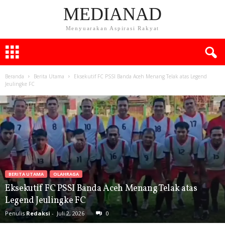
MEDIANAD
Menyuarakan Aspirasi Rakyat
Beranda
Berita Utama
Eksekutif FC PSSI Banda Aceh Menang Telak atas Legend
Jeulingke FC
BERITA UTAMA
OLAHRAGA
Eksekutif FC PSSI Banda Aceh Menang Telak atas
Legend Jeulingke FC
Penulis
Redaksi
-
Juli 2, 2026
0