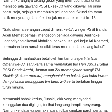
Namun kurangnya tukang gedor yang memupuni, asa untuk
menjebol jala gawang PSSI Eksekutif yang dikawal Rai sirna
begitu saja, sejaligus membuka peluang bagi Skuad tim tamu
balik menyerang dan efektif sejak memasuki menit ke-15.
“Satu skema serangan cepat dimenit ke-17, winger PSSI Banda
Aceh Memet berhasil mengecoh penjaga gawang Jeulingke
Legend yang dikawal Abdullah, bahkan usai gol kejut Ari Kosmed,
permainan tuan rumah sedikit terus merosot dan kalang kabut”.
Sehingga dimanfaatkan betul oleh tim tamu,
seperti terlihat
dimenit ke-38, satu kerja sama mematikan trio Heri Julius (Ketua
PSSI Banda Aceh), Jasmin dan Zal memanjakan sidegil TM
Khaidir (Sekum mereka) menghentakkan bola kejala kubu lawan
dan gol untuk keunggulan tim tamu 2-0
serta bertahan hingga
turun minum.
Memasuki babak kedua, Junaidi, dkk yang menyadari
ketinggalan dua digit gol, terlihat langsung tampil menyerang.
Namun kendalanya semakin parah dibandingkan paruh pertama,