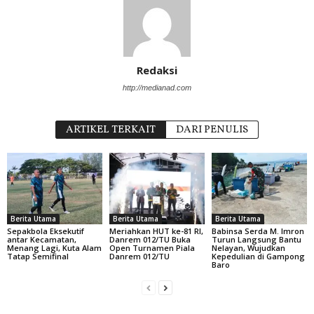
Redaksi
http://medianad.com
ARTIKEL TERKAIT
DARI PENULIS
Berita Utama
Berita Utama
Berita Utama
Sepakbola Eksekutif
Meriahkan HUT ke-81 RI,
Babinsa Serda M. Imron
antar Kecamatan,
Danrem 012/TU Buka
Turun Langsung Bantu
Menang Lagi, Kuta Alam
Open Turnamen Piala
Nelayan, Wujudkan
Tatap Semifinal
Danrem 012/TU
Kepedulian di Gampong
Baro