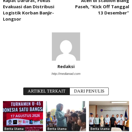
Rapat Darurat, Fokus
Aceh di Stadion Blang
Evakuasi dan Distribusi
Paseh, “Kick Off Tanggal
Logistik Korban Banjir-
13 Desember”
Longsor
Redaksi
http://medianad.com
ARTIKEL TERKAIT
DARI PENULIS
Berita Utama
Berita Utama
Berita Utama