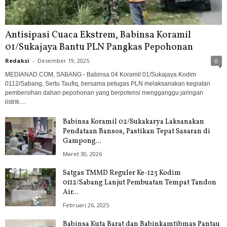
Antisipasi Cuaca Ekstrem, Babinsa Koramil
01/Sukajaya Bantu PLN Pangkas Pepohonan
Redaksi
-
Desember 19, 2025
0
MEDIANAD.COM, SABANG - Babinsa 04 Koramil 01/Sukajaya Kodim
0112/Sabang, Sertu Taufiq, bersama petugas PLN melaksanakan kegiatan
pembersihan dahan pepohonan yang berpotensi mengganggu jaringan
listrik....
Babinsa Koramil 02/Sukakarya Laksanakan
Pendataan Bansos, Pastikan Tepat Sasaran di
Gampong...
Maret 30, 2026
Satgas TMMD Reguler Ke-123 Kodim
0112/Sabang Lanjut Pembuatan Tempat Tandon
Air...
Februari 26, 2025
Babinsa Kuta Barat dan Babinkamtibmas Pantau