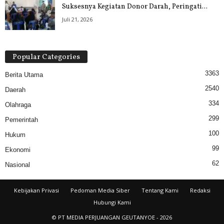
Suksesnya Kegiatan Donor Darah, Peringati...
Juli 21, 2026
Popular Categories
3363
Berita Utama
2540
Daerah
334
Olahraga
299
Pemerintah
100
Hukum
99
Ekonomi
62
Nasional
Kebijakan Privasi
Pedoman Media Siber
Tentang Kami
Redaksi
Hubungi Kami
© PT MEDIA PERJUANGAN GEUTANYOE - 2026