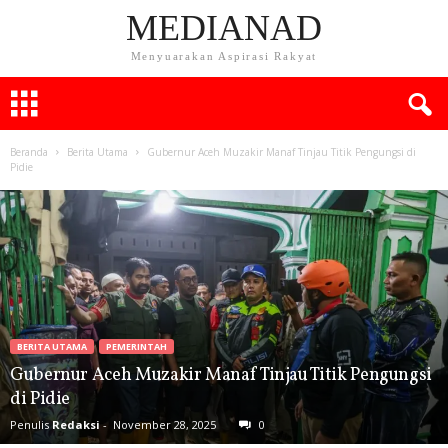
MEDIANAD
Menyuarakan Aspirasi Rakyat
Beranda
Berita Utama
Gubernur Aceh Muzakir Manaf Tinjau Titik Pengungsi di
Pidie
BERITA UTAMA
PEMERINTAH
Gubernur Aceh Muzakir Manaf Tinjau Titik Pengungsi
di Pidie
Penulis
Redaksi
-
November 28, 2025
0