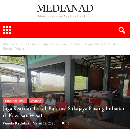
MEDIANAD
Menyuarakan Aspirasi Rakyat
Beranda
Berita Utama
Jaga Kearifan Lokal, Babinsa Sukajaya Pasang Imbauan di
Kawasan Wisata
BERITA UTAMA
DAERAH
Jaga Kearifan Lokal, Babinsa Sukajaya Pasang Imbauan
di Kawasan Wisata
Penulis
Redaksi
-
Maret 29, 2026
0