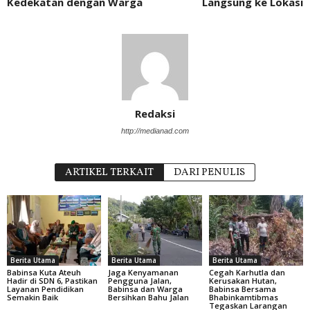
Kedekatan dengan Warga
Langsung ke Lokasi
Redaksi
http://medianad.com
ARTIKEL TERKAIT
DARI PENULIS
Berita Utama
Berita Utama
Berita Utama
Babinsa Kuta Ateuh
Jaga Kenyamanan
Cegah Karhutla dan
Hadir di SDN 6, Pastikan
Pengguna Jalan,
Kerusakan Hutan,
Layanan Pendidikan
Babinsa dan Warga
Babinsa Bersama
Semakin Baik
Bersihkan Bahu Jalan
Bhabinkamtibmas
Tegaskan Larangan