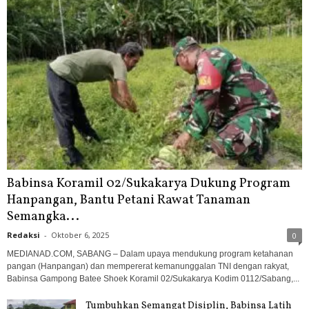
Babinsa Koramil 02/Sukakarya Dukung Program
Hanpangan, Bantu Petani Rawat Tanaman
Semangka...
Redaksi
-
Oktober 6, 2025
0
MEDIANAD.COM, SABANG – Dalam upaya mendukung program ketahanan
pangan (Hanpangan) dan mempererat kemanunggalan TNI dengan rakyat,
Babinsa Gampong Batee Shoek Koramil 02/Sukakarya Kodim 0112/Sabang,...
Tumbuhkan Semangat Disiplin, Babinsa Latih