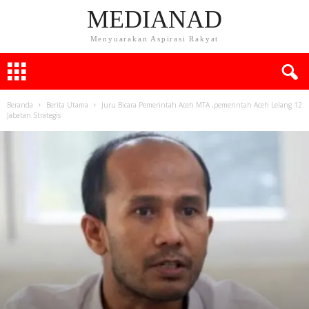
MEDIANAD
Menyuarakan Aspirasi Rakyat
Beranda
Berita Utama
Juru Bicara Pemerintah Aceh MTA ,pemerintah Aceh Lelang 12
Jabatan Strategis