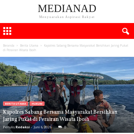
MEDIANAD
Menyuarakan Aspirasi Rakyat
Beranda
Berita Utama
Kapolres Sabang Bersama Masyarakat Bersihkan Jaring Pukat
di Perairan Wisata Iboih
BERITA UTAMA
HUKUM
Kapolres Sabang Bersama Masyarakat Bersihkan
Jaring Pukat di Perairan Wisata Iboih
Penulis
Redaksi
-
Juni 6, 2026
0