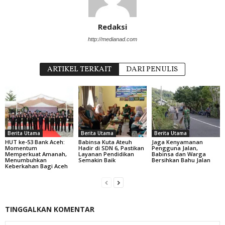
Redaksi
http://medianad.com
ARTIKEL TERKAIT
DARI PENULIS
Berita Utama
Berita Utama
Berita Utama
HUT ke-53 Bank Aceh:
Babinsa Kuta Ateuh
Jaga Kenyamanan
Momentum
Hadir di SDN 6, Pastikan
Pengguna Jalan,
Memperkuat Amanah,
Layanan Pendidikan
Babinsa dan Warga
Menumbuhkan
Semakin Baik
Bersihkan Bahu Jalan
Keberkahan Bagi Aceh
TINGGALKAN KOMENTAR