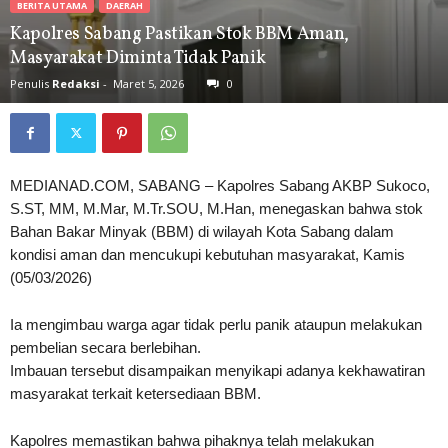
BERITA UTAMA
DAERAH
Kapolres Sabang Pastikan Stok BBM Aman,
Masyarakat Diminta Tidak Panik
Penulis
Redaksi
-
Maret 5, 2026
0
MEDIANAD.COM, SABANG – Kapolres Sabang AKBP Sukoco,
S.ST, MM, M.Mar, M.Tr.SOU, M.Han, menegaskan bahwa stok
Bahan Bakar Minyak (BBM) di wilayah Kota Sabang dalam
kondisi aman dan mencukupi kebutuhan masyarakat, Kamis
(05/03/2026)
Ia mengimbau warga agar tidak perlu panik ataupun melakukan
pembelian secara berlebihan.
Imbauan tersebut disampaikan menyikapi adanya kekhawatiran
masyarakat terkait ketersediaan BBM.
Kapolres memastikan bahwa pihaknya telah melakukan