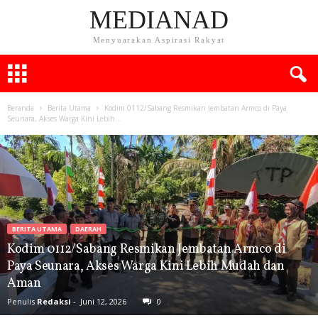
MEDIANAD
Menyuarakan Aspirasi Rakyat
Beranda
Berita Utama
Kodim 0112/Sabang Resmikan Jembatan Armco di Paya
Seunara, Akses Warga Kini Lebih...
BERITA UTAMA
DAERAH
Kodim 0112/Sabang Resmikan Jembatan Armco di
Paya Seunara, Akses Warga Kini Lebih Mudah dan
Aman
Penulis
Redaksi
-
Juni 12, 2026
0