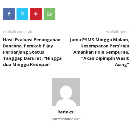
Artikulli paraprak
Artikulli tjetër
Hasil Evaluasi Penanganan
Jamu PSMS Minggu Malam,
Bencana, Pemkab Pijay
Kesempatan Persìraja
Perpanjang Status
Amankan Poin Sempurna,
Tanggap Darurat, “Hingga
“Akan Dipimpin Wasit
dua Minggu Kedepan’
Asing”
Redaksi
http://medianad.com