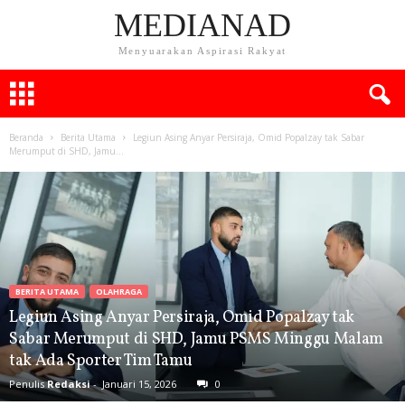
MEDIANAD
Menyuarakan Aspirasi Rakyat
Beranda
Berita Utama
Legiun Asing Anyar Persiraja, Omid Popalzay tak Sabar
Merumput di SHD, Jamu...
BERITA UTAMA
OLAHRAGA
Legiun Asing Anyar Persiraja, Omid Popalzay tak
Sabar Merumput di SHD, Jamu PSMS Minggu Malam
tak Ada Sporter Tim Tamu
Penulis
Redaksi
-
Januari 15, 2026
0