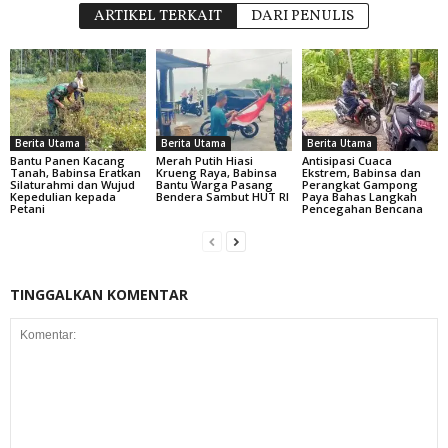
ARTIKEL TERKAIT
DARI PENULIS
Berita Utama
Berita Utama
Berita Utama
Bantu Panen Kacang
Merah Putih Hiasi
Antisipasi Cuaca
Tanah, Babinsa Eratkan
Krueng Raya, Babinsa
Ekstrem, Babinsa dan
Silaturahmi dan Wujud
Bantu Warga Pasang
Perangkat Gampong
Kepedulian kepada
Bendera Sambut HUT RI
Paya Bahas Langkah
Petani
Pencegahan Bencana
TINGGALKAN KOMENTAR