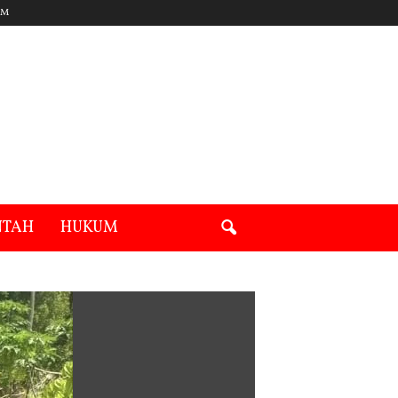
UM
NTAH
HUKUM