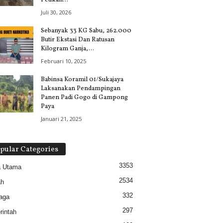
Peukan...
Juli 30, 2026
Sebanyak 33 KG Sabu, 262.000
Butir Ekstasi Dan Ratusan
Kilogram Ganja,...
Februari 10, 2025
Babinsa Koramil 01/Sukajaya
Laksanakan Pendampingan
Panen Padi Gogo di Gampong
Paya
Januari 21, 2025
pular Categories
3353
a Utama
2534
ah
332
aga
297
intah