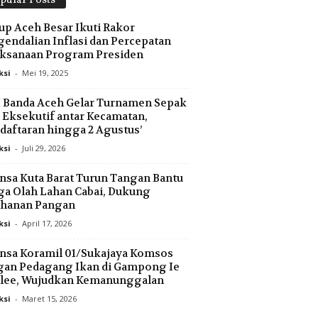
pular Posts
p Aceh Besar Ikuti Rakor
endalian Inflasi dan Percepatan
aksanaan Program Presiden
ksi
-
Mei 19, 2025
 Banda Aceh Gelar Turnamen Sepak
 Eksekutif antar Kecamatan,
daftaran hingga 2 Agustus’
ksi
-
Juli 29, 2026
nsa Kuta Barat Turun Tangan Bantu
a Olah Lahan Cabai, Dukung
ahanan Pangan
ksi
-
April 17, 2026
nsa Koramil 01/Sukajaya Komsos
gan Pedagang Ikan di Gampong Ie
lee, Wujudkan Kemanunggalan
ksi
-
Maret 15, 2026