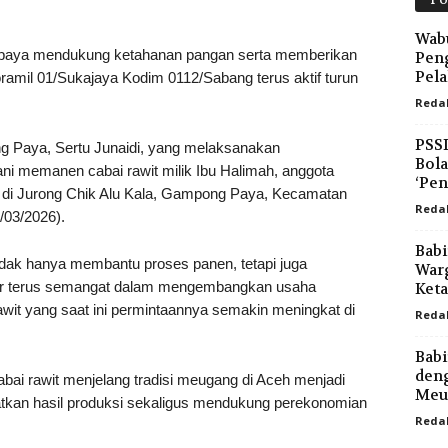
Po
Wabu
a mendukung ketahanan pangan serta memberikan
Peng
Pel
ramil 01/Sukajaya Kodim 0112/Sabang terus aktif turun
Reda
PSSI
g Paya, Sertu Junaidi, yang melaksanakan
Bola
i memanen cabai rawit milik Ibu Halimah, anggota
‘Pen
 di Jurong Chik Alu Kala, Gampong Paya, Kecamatan
Reda
03/2026).
Babi
tidak hanya membantu proses panen, tetapi juga
Warg
ar terus semangat dalam mengembangkan usaha
Ket
awit yang saat ini permintaannya semakin meningkat di
Reda
Babi
den
ai rawit menjelang tradisi meugang di Aceh menjadi
Meu
atkan hasil produksi sekaligus mendukung perekonomian
Reda