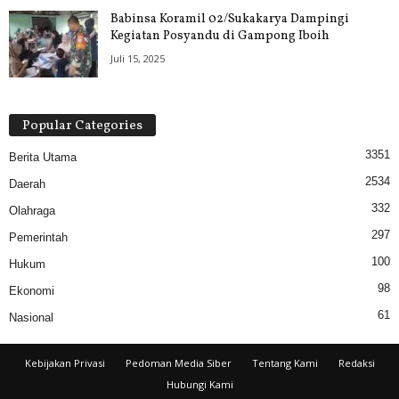
Babinsa Koramil 02/Sukakarya Dampingi
Kegiatan Posyandu di Gampong Iboih
Juli 15, 2025
Popular Categories
3351
Berita Utama
2534
Daerah
332
Olahraga
297
Pemerintah
100
Hukum
98
Ekonomi
61
Nasional
Kebijakan Privasi
Pedoman Media Siber
Tentang Kami
Redaksi
Hubungi Kami