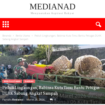
MEDIANAD
Menyuarakan Aspirasi Rakyat
Beranda
Berita Utama
Peduli Lingkungan, Babinsa Kuta Timu Bantu Petugas DLHK
Sabang Angkat Sampah
BERITA UTAMA
DAERAH
Peduli Lingkungan, Babinsa Kuta Timu Bantu Petugas
DLHK Sabang Angkat Sampah
Penulis
Redaksi
-
Maret 28, 2026
0