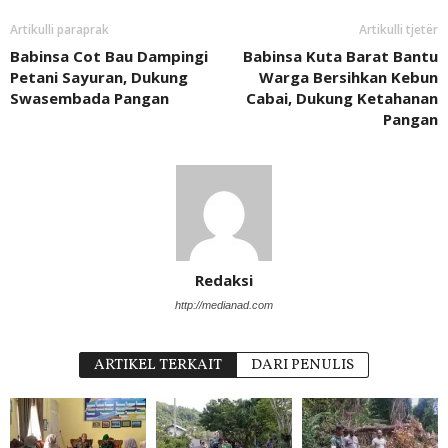
Artikulli paraprak
Artikulli tjetër
Babinsa Cot Bau Dampingi
Babinsa Kuta Barat Bantu
Petani Sayuran, Dukung
Warga Bersihkan Kebun
Swasembada Pangan
Cabai, Dukung Ketahanan
Pangan
Redaksi
http://medianad.com
ARTIKEL TERKAIT
DARI PENULIS