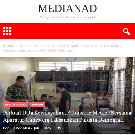
MEDIANAD
Menyuarakan Aspirasi Rakyat
Beranda
Berita Utama
Perkuat Data Kewilayahan, Babinsa Ie Meulee Bersama
Aparatur Gampong Laksanakan Puldata Demografi
BERITA UTAMA
DAERAH
Perkuat Data Kewilayahan, Babinsa Ie Meulee Bersama
Aparatur Gampong Laksanakan Puldata Demografi
Penulis
Redaksi
-
Juli 8, 2026
0