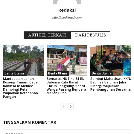
Redaksi
http://medianad.com
ARTIKEL TERKAIT
DARI PENULIS
Berita Utama
Berita Utama
Berita Utama
Manfaatkan Lahan
Semarak HUT ke-81 RI,
Sambut Mahasiswa KKN,
Kosong Tanam Cabai,
Babinsa Kuta Barat
Babinsa Balohan Jalin
Babinsa Ie Meulee
Turun Langsung Bantu
Sinergi Wujudkan
Dampingi Petani
Warga Pasang Bendera
Pembangunan Bersama
Wujudkan Ketahanan
Merah Putih
Pangan
TINGGALKAN KOMENTAR