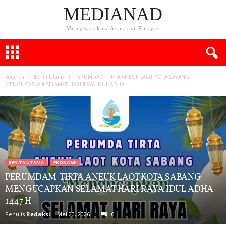
MEDIANAD
Menyuarakan Aspirasi Rakyat
Beranda
Berita Utama
PERUMDAM TIRTA ANEUK LAOT KOTA SABANG
MENGUCAPKAN SELAMAT HARI RAYA IDUL ADHA...
BERITA UTAMA
EKONOMI
PERUMDAM TIRTA ANEUK LAOT KOTA SABANG
MENGUCAPKAN SELAMAT HARI RAYA IDUL ADHA
1447 H
Penulis
Redaksi
-
Mei 20, 2026
0