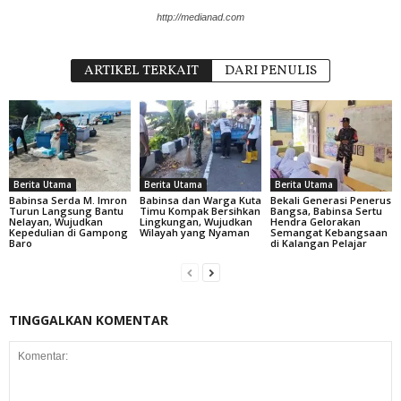
http://medianad.com
ARTIKEL TERKAIT
DARI PENULIS
Berita Utama
Berita Utama
Berita Utama
Babinsa Serda M. Imron
Babinsa dan Warga Kuta
Bekali Generasi Penerus
Turun Langsung Bantu
Timu Kompak Bersihkan
Bangsa, Babinsa Sertu
Nelayan, Wujudkan
Lingkungan, Wujudkan
Hendra Gelorakan
Kepedulian di Gampong
Wilayah yang Nyaman
Semangat Kebangsaan
Baro
di Kalangan Pelajar
TINGGALKAN KOMENTAR