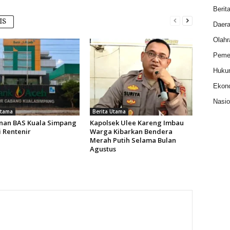
Berit
IS
Daer
Olahr
Pemer
Huku
Ekon
Nasio
Utama
Berita Utama
nan BAS Kuala Simpang
Kapolsek Ulee Kareng Imbau
i Rentenir
Warga Kibarkan Bendera
Merah Putih Selama Bulan
Agustus