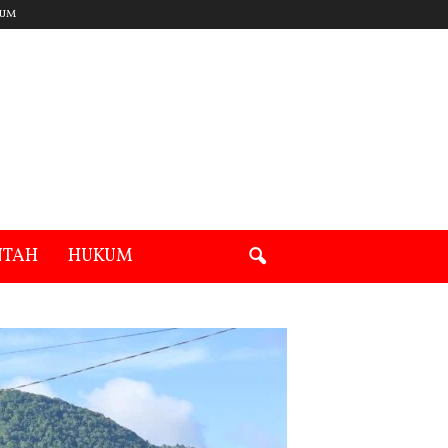
UM
NTAH
HUKUM