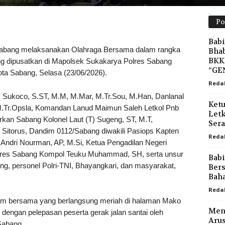
Po
Babi
ang melaksanakan Olahraga Bersama dalam rangka
Bha
BKK
g dipusatkan di Mapolsek Sukakarya Polres Sabang
“GEN
 Sabang, Selasa (23/06/2026).
Reda
P Sukoco, S.ST, M.M, M.Mar, M.Tr.Sou, M.Han, Danlanal
Ketu
 M.Tr.Opsla, Komandan Lanud Maimun Saleh Letkol Pnb
Letk
rkan Sabang Kolonel Laut (T) Sugeng, ST, M.T,
Sera
Sitorus, Dandim 0112/Sabang diwakili Pasiops Kapten
Reda
 Andri Nourman, AP, M.Si, Ketua Pengadilan Negeri
res Sabang Kompol Teuku Muhammad, SH, serta unsur
Babi
g, personel Polri-TNI, Bhayangkari, dan masyarakat,
Bers
Baha
Reda
nam bersama yang berlangsung meriah di halaman Mako
Ment
dengan pelepasan peserta gerak jalan santai oleh
Arus
Sabang.