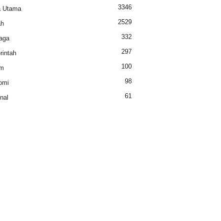
3346
a Utama
2529
ah
332
aga
297
intah
100
m
98
omi
61
nal