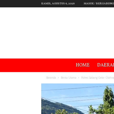
KAMIS, AGUSTUS 6, 2026
MASUK / BERGABUNG
HOME
DAERA
Beranda
Berita Utama
Polres Sabang Gelar Olahr