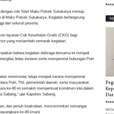
Reda
i dengan rute Start Mako Polsek Sukakarya menuju
 di Mako Polsek Sukakarya. Kegiatan berlangsung
My
i dari seluruh peserta.
akan layanan Cek Kesehatan Gratis (CKG) bagi
prize yang menambah semarak kegiatan.
ikan bahwa kegiatan olahraga bersama ini menjadi
rgitas lintas instansi serta mempererat hubungan Polri
atan seremonial, tetapi menjadi sarana mempererat
Peg
ntara Polri, TNI, pemerintah daerah, serta masyarakat.
Kep
ara ke-80 ini semakin memperkuat komitmen kita dalam
Dar
a Sabang,” ujar Kapolres Sabang.
Reda
aman, dan penuh keakraban, mencerminkan semangat
MEDI
ayangkara ke-80.(man)