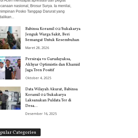
 di Aceh mendapat apresiasi dari pegiat
canaan nasional, Brosur Surya. Ia menilai,
impinan Posko Tanggap Darurat yang
alikan...
Babinsa Koramil 02/Sukakarya
Jenguk Warga Sakit, Beri
Semangat Untuk Kesembuhan
Maret 28, 2026
Persiraja vs Garudayaksa,
Akhyar Optimistis dan Khamid
Jaga Tren Positif
Oktober 4, 2025
Data Wilayah Akurat, Babinsa
Koramil 02/Sukakarya
Laksanakan Puldata Ter di
Desa...
Desember 16, 2025
pular Categories