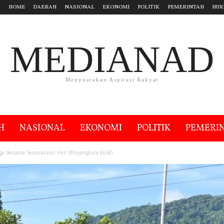
HOME
DAERAH
NASIONAL
EKONOMI
POLITIK
PEMERINTAH
HUK
MEDIANAD
Menyuarakan Aspirasi Rakyat
H
NASIONAL
EKONOMI
POLITIK
PEMERI
aga Bersama Semarakkan Hari Bhayangkara Ke-80