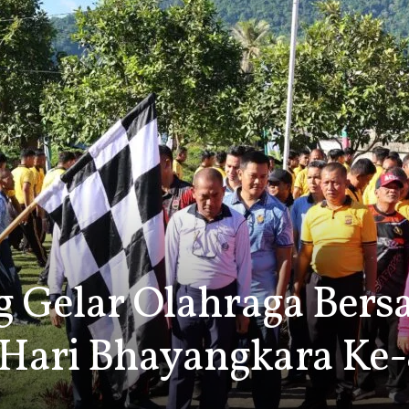
g Gelar Olahraga Ber
Hari Bhayangkara Ke