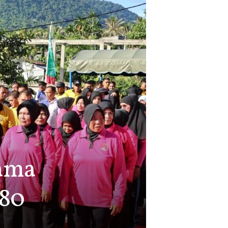
sama
-80