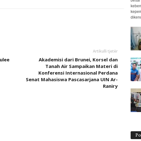
besar
keben
kepem
dikend
Artikulli tjetër
ulee
Akademisi dari Brunei, Korsel dan
Tanah Air Sampaikan Materi di
Konferensi Internasional Perdana
Senat Mahasiswa Pascasarjana UIN Ar-
Raniry
Po