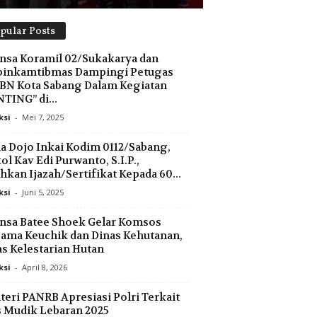
pular Posts
nsa Koramil 02/Sukakarya dan
binkamtibmas Dampingi Petugas
BN Kota Sabang Dalam Kegiatan
TING” di...
ksi
-
Mei 7, 2025
a Dojo Inkai Kodim 0112/Sabang,
ol Kav Edi Purwanto, S.I.P.,
hkan Ijazah/Sertifikat Kepada 60...
ksi
-
Juni 5, 2025
nsa Batee Shoek Gelar Komsos
ama Keuchik dan Dinas Kehutanan,
s Kelestarian Hutan
ksi
-
April 8, 2026
eri PANRB Apresiasi Polri Terkait
 Mudik Lebaran 2025