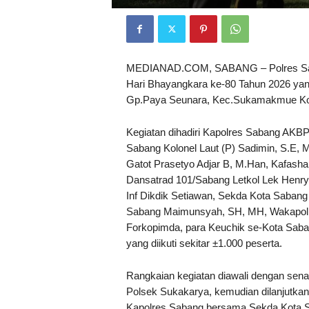
MEDIANAD.COM, SABANG – Polres Sab
Hari Bhayangkara ke-80 Tahun 2026 yan
Gp.Paya Seunara, Kec.Sukamakmue Kota
Kegiatan dihadiri Kapolres Sabang AKB
Sabang Kolonel Laut (P) Sadimin, S.E,
Gatot Prasetyo Adjar B, M.Han, Kafasha
Dansatrad 101/Sabang Letkol Lek Henry 
Inf Dikdik Setiawan, Sekda Kota Sabang
Sabang Maimunsyah, SH, MH, Wakapol
Forkopimda, para Keuchik se-Kota Saban
yang diikuti sekitar ±1.000 peserta.
Rangkaian kegiatan diawali dengan se
Polsek Sukakarya, kemudian dilanjutkan 
Kapolres Sabang bersama Sekda Kota 