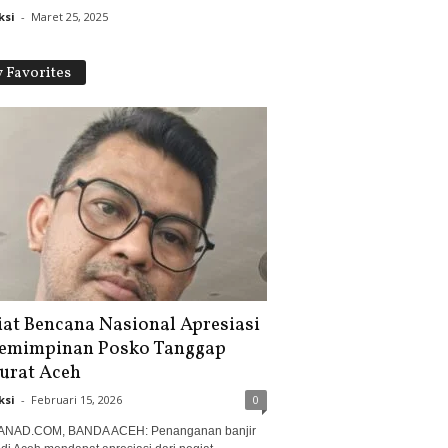
ksi
-
Maret 25, 2025
 Favorites
iat Bencana Nasional Apresiasi
emimpinan Posko Tanggap
urat Aceh
ksi
-
Februari 15, 2026
0
ANAD.COM, BANDA ACEH: Penanganan banjir