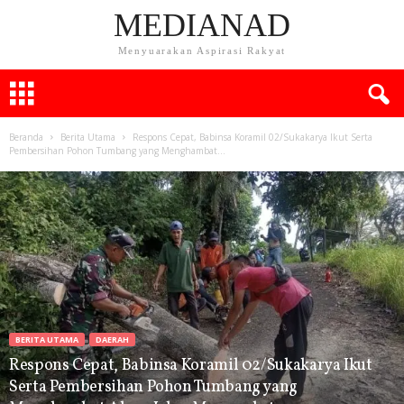
MEDIANAD
Menyuarakan Aspirasi Rakyat
Beranda
Berita Utama
Respons Cepat, Babinsa Koramil 02/Sukakarya Ikut Serta
Pembersihan Pohon Tumbang yang Menghambat...
BERITA UTAMA
DAERAH
Respons Cepat, Babinsa Koramil 02/Sukakarya Ikut
Serta Pembersihan Pohon Tumbang yang