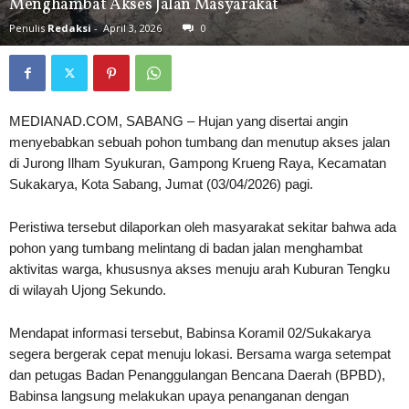
Menghambat Akses Jalan Masyarakat
Penulis
Redaksi
-
April 3, 2026
0
MEDIANAD.COM, SABANG – Hujan yang disertai angin
menyebabkan sebuah pohon tumbang dan menutup akses jalan
di Jurong Ilham Syukuran, Gampong Krueng Raya, Kecamatan
Sukakarya, Kota Sabang, Jumat (03/04/2026) pagi.
Peristiwa tersebut dilaporkan oleh masyarakat sekitar bahwa ada
pohon yang tumbang melintang di badan jalan menghambat
aktivitas warga, khususnya akses menuju arah Kuburan Tengku
di wilayah Ujong Sekundo.
Mendapat informasi tersebut, Babinsa Koramil 02/Sukakarya
segera bergerak cepat menuju lokasi. Bersama warga setempat
dan petugas Badan Penanggulangan Bencana Daerah (BPBD),
Babinsa langsung melakukan upaya penanganan dengan