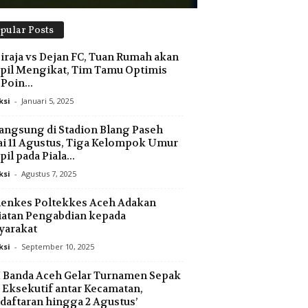
pular Posts
iraja vs Dejan FC, Tuan Rumah akan
il Mengikat, Tim Tamu Optimis
 Poin...
ksi
-
Januari 5, 2025
angsung di Stadion Blang Paseh
i 11 Agustus, Tiga Kelompok Umur
il pada Piala...
ksi
-
Agustus 7, 2025
enkes Poltekkes Aceh Adakan
atan Pengabdian kepada
yarakat
ksi
-
September 10, 2025
 Banda Aceh Gelar Turnamen Sepak
 Eksekutif antar Kecamatan,
daftaran hingga 2 Agustus’