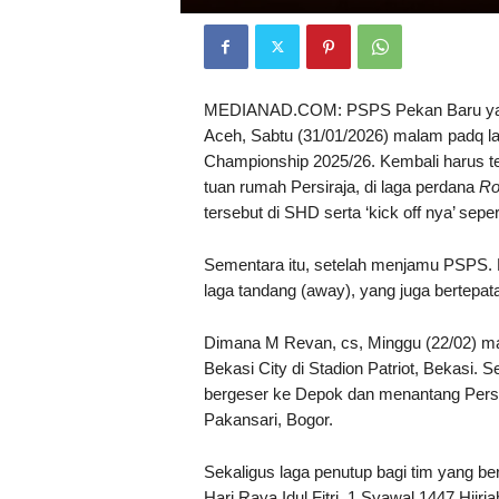
MEDIANAD.COM: PSPS Pekan Baru yang 
Aceh, Sabtu (31/01/2026) malam padq l
Championship 2025/26. Kembali harus te
tuan rumah Persiraja, di laga perdana
Ro
tersebut di SHD serta ‘kick off nya’ sepe
Sementara itu, setelah menjamu PSPS. 
laga tandang (away), yang juga bertepat
Dimana M Revan, cs, Minggu (22/02) mala
Bekasi City di Stadion Patriot, Bekasi. S
bergeser ke Depok dan menantang Persi
Pakansari, Bogor.
Sekaligus laga penutup bagi tim yang be
Hari Raya Idul Fitri, 1 Syawal 1447 Hijri