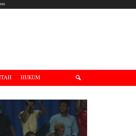
UM
NTAH
HUKUM