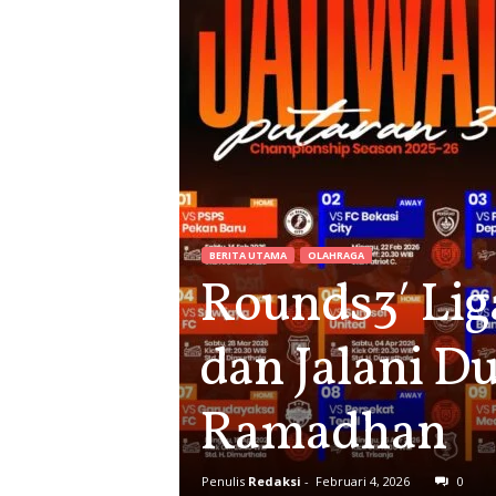
BERITA UTAMA
OLAHRAGA
Rounds3′ Lig
dan Jalani D
Ramadhan
Penulis
Redaksi
-
Februari 4, 2026
0