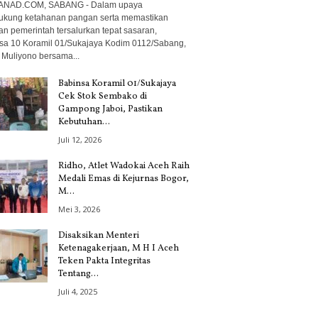
ANAD.COM, SABANG - Dalam upaya
kung ketahanan pangan serta memastikan
an pemerintah tersalurkan tepat sasaran,
sa 10 Koramil 01/Sukajaya Kodim 0112/Sabang,
 Muliyono bersama...
Babinsa Koramil 01/Sukajaya
Cek Stok Sembako di
Gampong Jaboi, Pastikan
Kebutuhan...
Juli 12, 2026
Ridho, Atlet Wadokai Aceh Raih
Medali Emas di Kejurnas Bogor,
M...
Mei 3, 2026
Disaksikan Menteri
Ketenagakerjaan, M H I Aceh
Teken Pakta Integritas
Tentang...
Juli 4, 2025