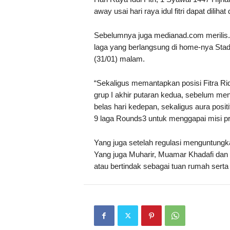
away usai hari raya idul fitri dapat dilihat
Sebelumnya juga medianad.com merilis
laga yang berlangsung di home-nya Sta
(31/01) malam.
“Sekaligus memantapkan posisi Fitra Ri
grup I akhir putaran kedua, sebelum men
belas hari kedepan, sekaligus aura posit
9 laga Rounds3 untuk menggapai misi pro
Yang juga setelah regulasi menguntungkan
Yang juga Muharir, Muamar Khadafi da
atau bertindak sebagai tuan rumah serta 