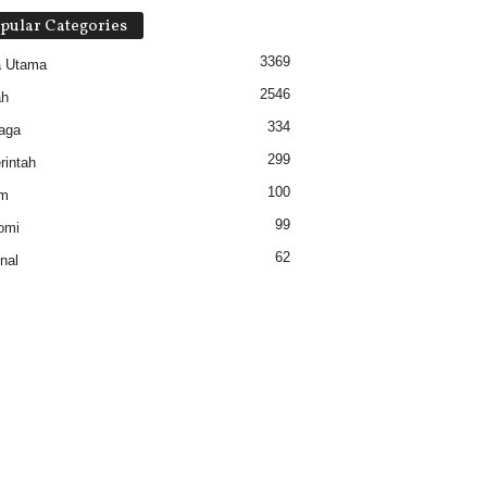
pular Categories
3369
a Utama
2546
ah
334
aga
299
intah
100
m
99
omi
62
nal