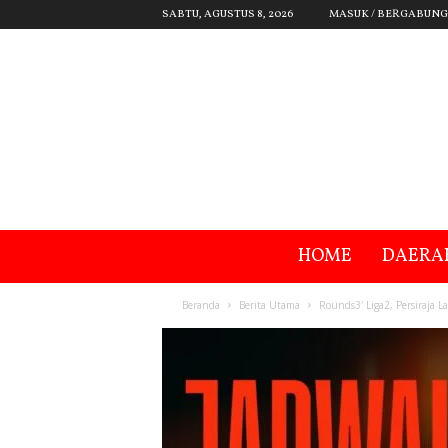
SABTU, AGUSTUS 8, 2026
MASUK / BERGABUNG
HOME
DAERA
Beranda
Berita Utama
Rounds3′ Liga2, Persiraja 