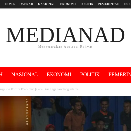
HOME
DAERAH
NASIONAL
EKONOMI
POLITIK
PEMERINTAH
HUK
MEDIANAD
Menyuarakan Aspirasi Rakyat
H
NASIONAL
EKONOMI
POLITIK
PEMERI
Langsung Kontra PSPS dan Jalani Dua Laga Tandang selama...