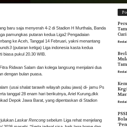
Po
Pers
baru saja menyerah 4-2 di Stadion H Murthala, Banda
Tamp
Curi
aga pamungkas putaran kedua Liga2 Pengadaian
rbang ke Aceh, Tanggal 14 Februari, yakni menantang
Reda
unds3
(putaran ketiga) Liga indonesia kasta kedua
Berl
rti biasa pukul 20.30 WIB.
Mula
Tamp
Fitra Ridwan Salam dan kolega langsung menjalani dua
Reda
an dengan bulan puasa.
Kem
m (usai shalat tarawih wilayah pulau jawa) di- jamu Ps
Kegi
erta tanggal 28 enam hari berikutnya, Ariel Kurung,dkk
Mas
kad Depok Jawa Barat, yang dipentaskan di Stadion
Reda
PSSI
Bola
rjulukan
Laskar Rencong
sebelum Liga rehat menjelang
‘Pen
ah/ 2026 masehi. “Serta jadwal sisa, baik laga home dan