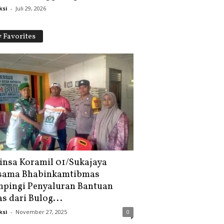
ksi
-
Juli 29, 2026
 Favorites
insa Koramil 01/Sukajaya
sama Bhabinkamtibmas
pingi Penyaluran Bantuan
s dari Bulog...
ksi
-
November 27, 2025
0