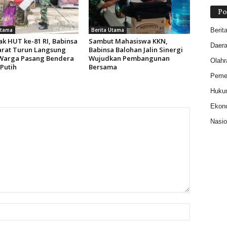
Po
Utama
Berita Utama
Berit
k HUT ke-81 RI, Babinsa
Sambut Mahasiswa KKN,
Daer
arat Turun Langsung
Babinsa Balohan Jalin Sinergi
Warga Pasang Bendera
Wujudkan Pembangunan
Olahr
Putih
Bersama
Pemer
Huku
Ekon
Nasio