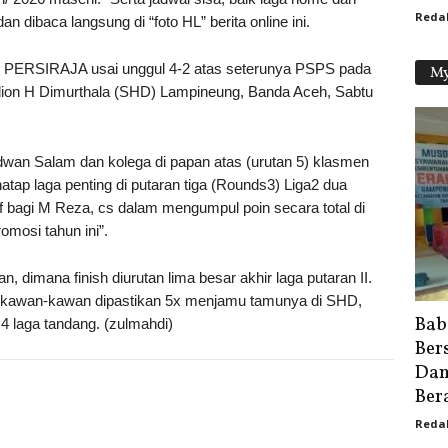
Reda
 dan dibaca langsung di “foto HL” berita online ini.
. PERSIRAJA usai unggul 4-2 atas seterunya PSPS pada
My
dion H Dimurthala (SHD) Lampineung, Banda Aceh, Sabtu
dwan Salam dan kolega di papan atas (urutan 5) klasmen
atap laga penting di putaran tiga (Rounds3) Liga2 dua
if bagi M Reza, cs dalam mengumpul poin secara total di
mosi tahun ini”.
, dimana finish diurutan lima besar akhir laga putaran II.
n kawan-kawan dipastikan 5x menjamu tamunya di SHD,
Bab
4 laga tandang. (zulmahdi)
Ber
Dam
Bera
Reda