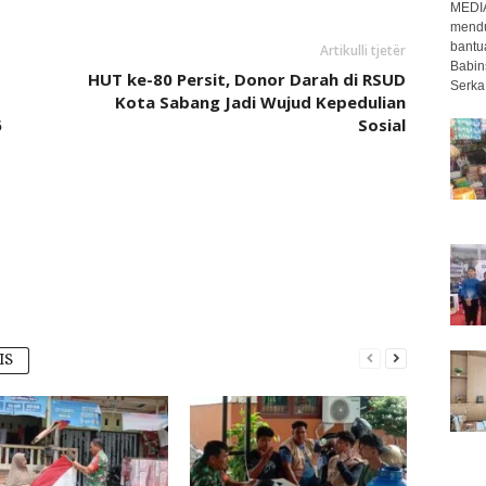
MEDI
mendu
bantu
Artikulli tjetër
Babin
HUT ke-80 Persit, Donor Darah di RSUD
Serka
Kota Sabang Jadi Wujud Kepedulian
6
Sosial
IS