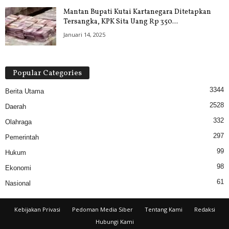
Mantan Bupati Kutai Kartanegara Ditetapkan
Tersangka, KPK Sita Uang Rp 350...
Januari 14, 2025
Popular Categories
3344
Berita Utama
2528
Daerah
332
Olahraga
297
Pemerintah
99
Hukum
98
Ekonomi
61
Nasional
Kebijakan Privasi
Pedoman Media Siber
Tentang Kami
Redaksi
Hubungi Kami