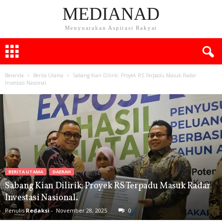
MEDIANAD
Menyuarakan Aspirasi Rakyat
Beranda
Berita Utama
Sabang Kian Dilirik: Proyek RS Terpadu Masuk Radar
Investasi Nasional.
BERITA UTAMA
DAERAH
Sabang Kian Dilirik: Proyek RS Terpadu Masuk Radar
Investasi Nasional.
Penulis
Redaksi
-
November 28, 2025
0