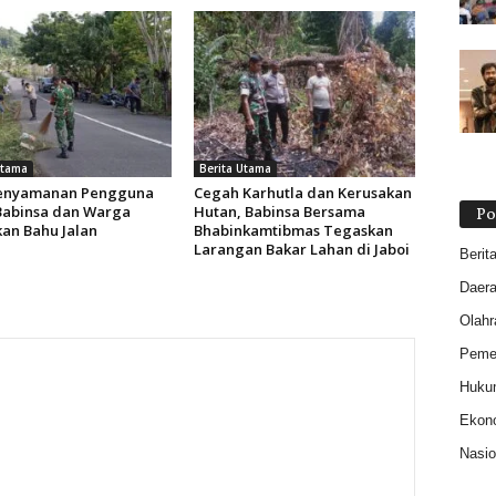
Utama
Berita Utama
Kenyamanan Pengguna
Cegah Karhutla dan Kerusakan
 Babinsa dan Warga
Hutan, Babinsa Bersama
Po
kan Bahu Jalan
Bhabinkamtibmas Tegaskan
Larangan Bakar Lahan di Jaboi
Berit
Daer
Olahr
Pemer
Huku
Ekon
Nasio