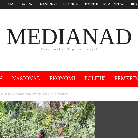
HOME
DAERAH
NASIONAL
EKONOMI
POLITIK
PEMERINTAH
HUK
MEDIANAD
Menyuarakan Aspirasi Rakyat
H
NASIONAL
EKONOMI
POLITIK
PEMERI
a Ikut Rawat Tanaman, Petani Makin Termotivasi