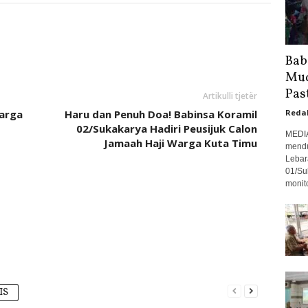
Bab
Mud
Pas
Artikulli tjetër
Harga
Haru dan Penuh Doa! Babinsa Koramil
Reda
02/Sukakarya Hadiri Peusijuk Calon
MEDI
Jamaah Haji Warga Kuta Timu
mendu
Lebara
01/Su
monito
IS