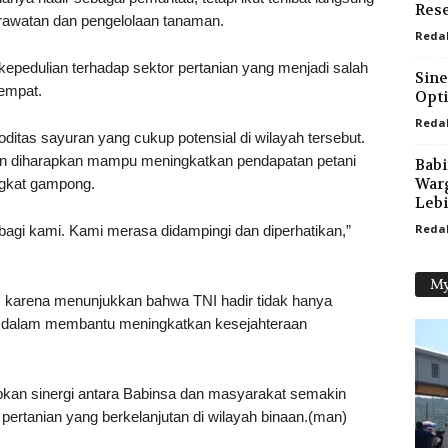
Rese
rawatan dan pengelolaan tanaman.
Reda
epedulian terhadap sektor pertanian yang menjadi salah
Sine
empat.
Opti
Reda
itas sayuran yang cukup potensial di wilayah tersebut.
en diharapkan mampu meningkatkan pendapatan petani
Babi
Warg
ngkat gampong.
Lebi
Reda
agi kami. Kami merasa didampingi dan diperhatikan,”
My
a, karena menunjukkan bahwa TNI hadir tidak hanya
if dalam membantu meningkatkan kesejahteraan
apkan sinergi antara Babinsa dan masyarakat semakin
 pertanian yang berkelanjutan di wilayah binaan.(man)