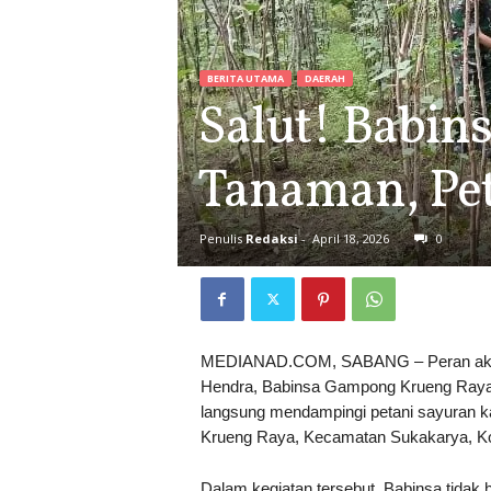
BERITA UTAMA
DAERAH
Salut! Babin
Tanaman, Pet
Penulis
Redaksi
-
April 18, 2026
0
MEDIANAD.COM, SABANG – Peran aktif 
Hendra, Babinsa Gampong Krueng Raya 
langsung mendampingi petani sayuran k
Krueng Raya, Kecamatan Sukakarya, Kot
Dalam kegiatan tersebut, Babinsa tidak h