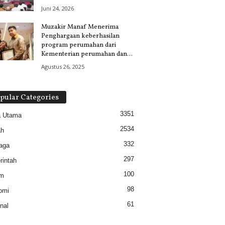
Juni 24, 2026
Muzakir Manaf Menerima
Penghargaan keberhasilan
program perumahan dari
Kementerian perumahan dan...
Agustus 26, 2025
pular Categories
3351
a Utama
2534
ah
332
aga
297
intah
100
m
98
omi
61
nal