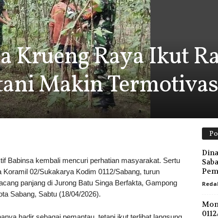
sa Krueng Raya Ikut R
ani Makin Termotivas
Po
Dina
Babinsa kembali mencuri perhatian masyarakat. Sertu
Saba
Pem
Koramil 02/Sukakarya Kodim 0112/Sabang, turun
acang panjang di Jurong Batu Singa Berfakta, Gampong
Reda
a Sabang, Sabtu (18/04/2026).
Mom
0112
anya hadir sebagai pemantau, tetapi ikut terlibat langsung