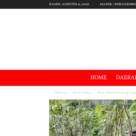
KAMIS, AGUSTUS 6, 2026
MASUK / BERGABUNG
HOME
DAERA
Beranda
Berita Utama
Salut! Babinsa Krueng Ray