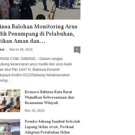
insa Balohan Monitoring Arus
ik Penumpang di Pelabuhan,
tikan Aman dan...
ksi
-
Maret 28, 2026
0
ANAD.COM, SABANG – Dalam rangka
kung kelancaran arus mudik dan arus balik
n Idul Fitri 1447 H, Babinsa Koramil
kajaya Kodim 0112/Sabang melaksanakan
ring...
Komsos Babinsa Kuta Barat
Wujudkan Kebersamaan dan
Keamanan Wilayah
Mei 29, 2026
Pemko Sabang Sambut Sekolah
Lapang Iklim 2026, Perkuat
Adaptasi Perubahan Iklim