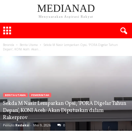
MEDIANAD
Menyuarakan Aspirasi Rakyat
Beranda
Berita Utama
Sekda M Nasir Lemparkan Opsi, ‘PORA Digelar Tahun
Depan’, KONI Aceh: Akan...
BERITA UTAMA
PEMERINTAH
Sekda M Nasir Lemparkan Opsi, ‘PORA Digelar Tahun
Depan’, KONI Aceh: Akan Diputuskan dalam
Rakerprov
Penulis
Redaksi
-
Mei 9, 2026
0