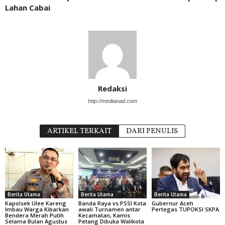
Lahan Cabai
Redaksi
http://medianad.com
ARTIKEL TERKAIT
DARI PENULIS
Berita Utama
Berita Utama
Berita Utama
Kapolsek Ulee Kareng
Banda Raya vs PSSI Kota
Gubernur Aceh
Imbau Warga Kibarkan
awali Turnamen antar
Pertegas TUPOKSI SKPA
Bendera Merah Putih
Kecamatan, Kamis
Selama Bulan Agustus
Petang Dibuka Walikota