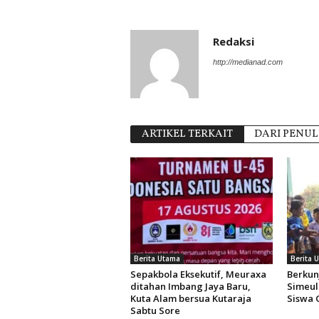
Redaksi
http://medianad.com
ARTIKEL TERKAIT
DARI PENUL
Berita Utama
Berita 
Sepakbola Eksekutif, Meuraxa
Berkun
ditahan Imbang Jaya Baru,
Simeul
Kuta Alam bersua Kutaraja
Siswa 
Sabtu Sore