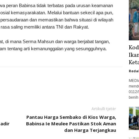
a peran Babinsa tidak terbatas pada urusan keamanan
osial kemasyarakatan. Melalui bantuan sekecil apa pun,
 persaudaraan dan memastikan bahwa situasi di wilayah
rasa saling memiliki antara TNI dan Rakyat.
at, di mana Serma Mahsun dan warga berjabat tangan,
Kod
am tentang arti kemanunggalan yang sesungguhnya.
Ika
Ket
Reda
MEDI
mendu
0112/
benih 
Artikulli tjetër
Pantau Harga Sembako di Kios Warga,
adir
Babinsa Ie Meulee Pastikan Stok Aman
dan Harga Terjangkau