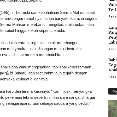
jaya, Kodim 0112/Sabang.
Wuju
Terl
14/5), ini bermula dari keprihatinan Serma Mahsun saat
Reda
erbaiki pagar rumahnya. Tanpa banyak bicara, ia segera
 Serma Mahsun membantu mengelas, meluruskan, dan
Lan
tersebut hingga kokoh seperti semula.
Pang
Pen
Cabai
ini adalah cara paling tulus untuk membangun
an masyarakat tidak dibangun melalui instruksi,
Reda
an nyata di saat mereka membutuhkan.
Babi
Kegi
soal siapa yang mengerjakan, tapi soal kebersamaan.
Anak
alir自然 (alami), dan silaturahmi pun terjalin dengan
Reda
menyeka keringat di dahinya.
My
a haru dan terima kasihnya. “Kami tidak menyangka
 pekerjaan teknis seperti ini. Rasanya sangat dihargai
ang sebagai aparat, tapi sebagai saudara yang peduli,”