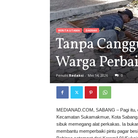
BERITA UTAMA
DAERAH
Tanpa Cangg
Warga Perbai
Penulis
Redaksi
-
Mei 14, 2026
0
MEDIANAD.COM, SABANG – Pagi itu, d
Kecamatan Sukamakmue, Kota Sabang, te
sibuk memegang alat perkakas. Ia bukan
membantu memperbaiki pintu pagar besi 