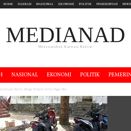
HOME
DAERAH
NASIONAL
EKONOMI
POLITIK
PEMERINTAH
HUK
MEDIANAD
Menyuarakan Aspirasi Rakyat
H
NASIONAL
EKONOMI
POLITIK
PEMERI
euneukai Bantu Warga Perbaiki Pintu Pagar Besi