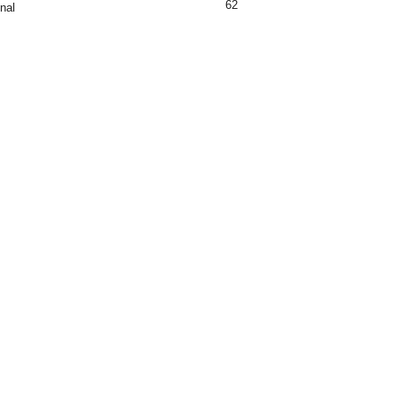
62
nal