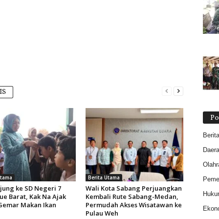
IS
Po
Berit
Daer
Olahr
Utama
Berita Utama
Pemer
jung ke SD Negeri 7
Wali Kota Sabang Perjuangkan
Huku
ue Barat, Kak Na Ajak
Kembali Rute Sabang-Medan,
Gemar Makan Ikan
Permudah Akses Wisatawan ke
Ekon
Pulau Weh