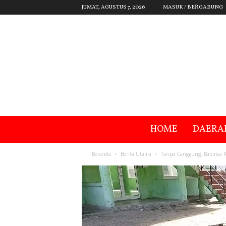
JUMAT, AGUSTUS 7, 2026
MASUK / BERGABUNG
HOME
DAERA
Beranda
Berita Utama
Tanpa Canggung, Babinsa K