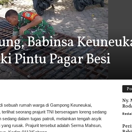
ung, Babinsa Keuneuk
ki Pintu Pagar Besi
Po
Ny. 
i sebuah rumah warga di Gampong Keuneukai,
Roda
rlihat seorang prajurit TNI berseragam loreng sedang
Reda
 sedang dalam tugas patroli, melainkan tengah asyik
yang rusak. Prajurit tersebut adalah Serma Mahsun,
Peri
Babi