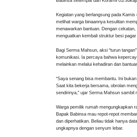
Babinsa setempat dari Koramil 01/Suka
Kegiatan yang berlangsung pada Kamis (
melihat warga binaannya kesulitan memp
menawarkan bantuan. Dengan cekatan,
menguatkan kembali struktur besi pagar 
Bagi Serma Mahsun, aksi “turun tangan” 
komunikasi. Ia percaya bahwa kepercaya
melainkan melalui kehadiran dan bantu
“Saya senang bisa membantu. Ini bukan 
Saat kita bekerja bersama, obrolan meng
sendirinya,” ujar Serma Mahsun sambil 
Warga pemilik rumah mengungkapkan ras
Bapak Babinsa mau repot-repot membantu
dan diperhatikan. Beliau tidak hanya dat
ungkapnya dengan senyum lebar.