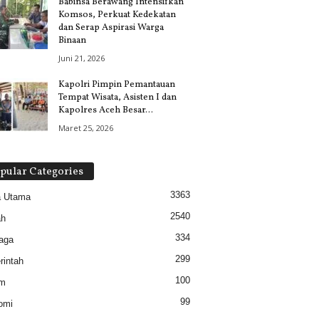
Babinsa Berawang Intensifkan
Komsos, Perkuat Kedekatan
dan Serap Aspirasi Warga
Binaan
Juni 21, 2026
Kapolri Pimpin Pemantauan
Tempat Wisata, Asisten I dan
Kapolres Aceh Besar...
Maret 25, 2026
pular Categories
3363
a Utama
2540
ah
334
aga
299
intah
100
m
99
omi