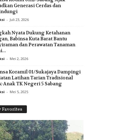
dkan Generasi Cerdas dan
indungi
ksi
-
Juli 23, 2026
gkah Nyata Dukung Ketahanan
an, Babinsa Kuta Barat Bantu
yiraman dan Perawatan Tanaman
...
ksi
-
Mei 2, 2026
nsa Koramil 01/Sukajaya Dampingi
atan Latihan Tarian Tradisional
-Anak TK Negeri 5 Sabang
ksi
-
Mei 5, 2025
 Favorites