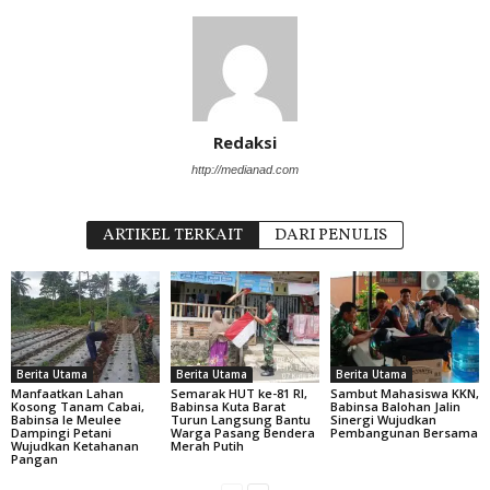
Redaksi
http://medianad.com
ARTIKEL TERKAIT
DARI PENULIS
Berita Utama
Berita Utama
Berita Utama
Manfaatkan Lahan
Semarak HUT ke-81 RI,
Sambut Mahasiswa KKN,
Kosong Tanam Cabai,
Babinsa Kuta Barat
Babinsa Balohan Jalin
Babinsa Ie Meulee
Turun Langsung Bantu
Sinergi Wujudkan
Dampingi Petani
Warga Pasang Bendera
Pembangunan Bersama
Wujudkan Ketahanan
Merah Putih
Pangan