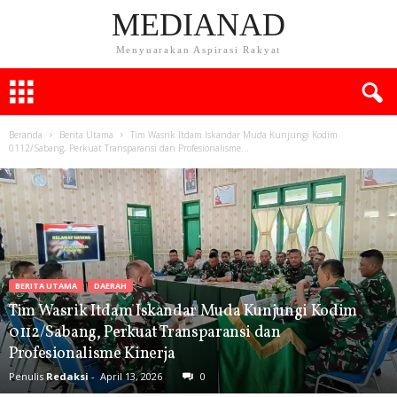
MEDIANAD
Menyuarakan Aspirasi Rakyat
Beranda
Berita Utama
Tim Wasrik Itdam Iskandar Muda Kunjungi Kodim
0112/Sabang, Perkuat Transparansi dan Profesionalisme...
BERITA UTAMA
DAERAH
Tim Wasrik Itdam Iskandar Muda Kunjungi Kodim
0112/Sabang, Perkuat Transparansi dan
Profesionalisme Kinerja
Penulis
Redaksi
-
April 13, 2026
0