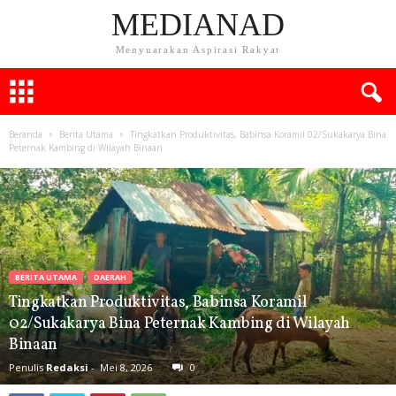
MEDIANAD
Menyuarakan Aspirasi Rakyat
Beranda
Berita Utama
Tingkatkan Produktivitas, Babinsa Koramil 02/Sukakarya Bina
Peternak Kambing di Wilayah Binaan
BERITA UTAMA
DAERAH
Tingkatkan Produktivitas, Babinsa Koramil
02/Sukakarya Bina Peternak Kambing di Wilayah
Binaan
Penulis
Redaksi
-
Mei 8, 2026
0