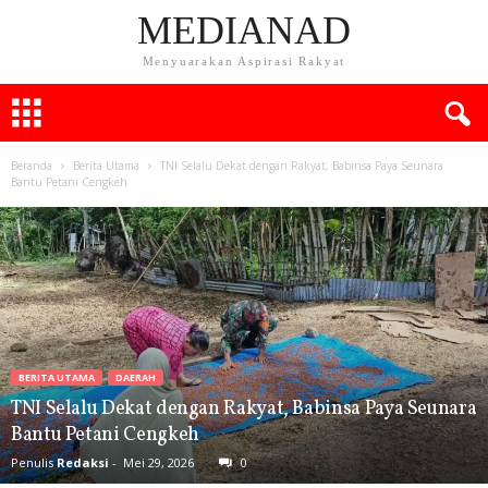
MEDIANAD
Menyuarakan Aspirasi Rakyat
Beranda
Berita Utama
TNI Selalu Dekat dengan Rakyat, Babinsa Paya Seunara
Bantu Petani Cengkeh
BERITA UTAMA
DAERAH
TNI Selalu Dekat dengan Rakyat, Babinsa Paya Seunara
Bantu Petani Cengkeh
Penulis
Redaksi
-
Mei 29, 2026
0