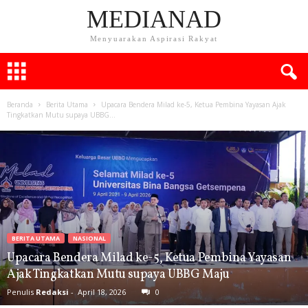
MEDIANAD
Menyuarakan Aspirasi Rakyat
Beranda
Berita Utama
Upacara Bendera Milad ke-5, Ketua Pembina Yayasan Ajak
Tingkatkan Mutu supaya UBBG...
BERITA UTAMA
NASIONAL
Upacara Bendera Milad ke-5, Ketua Pembina Yayasan
Ajak Tingkatkan Mutu supaya UBBG Maju
Penulis
Redaksi
-
April 18, 2026
0