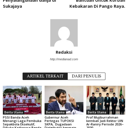
Sukajaya
Kebakaran Di Pango Raya.
Redaksi
http://medianad.com
ARTIKEL TERKAIT
DARI PENULIS
Berita Utama
Berita Utama
Berita Utama
PSSI Banda Aceh
Gubernur Aceh
Prof Mujiburrahman
Menangi Laga Pembuka
Pertegas TUPOKSI
kembali Jadi Rektor UIN
Sepakbola Eksekutif,
SKPA, Dugadaan
Ar-Raniry Periode 2026–
Dibuka Kadispora Banda
Disteibutor bermain
2030