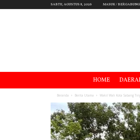
SABTU, AGUSTUS 8, 2026
MASUK / BERGABUNG
HOME
DAERA
Beranda
Berita Utama
Wakil Wali Kota Sabang Tin