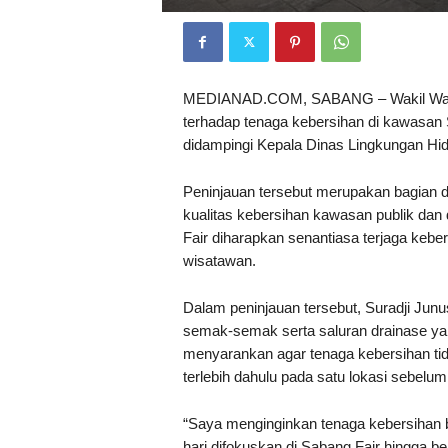
MEDIANAD.COM, SABANG – Wakil Wali K
terhadap tenaga kebersihan di kawasan S
didampingi Kepala Dinas Lingkungan Hid
Peninjauan tersebut merupakan bagian 
kualitas kebersihan kawasan publik dan 
Fair diharapkan senantiasa terjaga ke
wisatawan.
Dalam peninjauan tersebut, Suradji Ju
semak-semak serta saluran drainase yan
menyarankan agar tenaga kebersihan tid
terlebih dahulu pada satu lokasi sebelu
“Saya menginginkan tenaga kebersihan b
hari difokuskan di Sabang Fair hingga ber