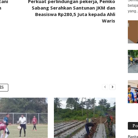
Serma
tani
Perkuat perlindungan pekerja, Pemko
belaj
n
Sabang Serahkan Santunan JKM dan
yang..
Beasiswa Rp280,5 Juta kepada Ahli
Waris
IS
Po
Berit