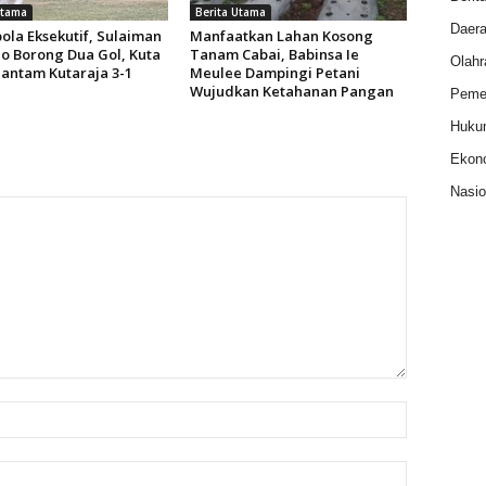
Utama
Berita Utama
Daer
ola Eksekutif, Sulaiman
Manfaatkan Lahan Kosong
o Borong Dua Gol, Kuta
Tanam Cabai, Babinsa Ie
Olahr
antam Kutaraja 3-1
Meulee Dampingi Petani
Wujudkan Ketahanan Pangan
Pemer
Huku
Ekon
Nasio