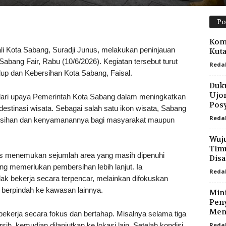
Po
Koms
ota Sabang, Suradji Junus, melakukan peninjauan
Kuta
abang Fair, Rabu (10/6/2026). Kegiatan tersebut turut
Reda
up dan Kebersihan Kota Sabang, Faisal.
Duku
Ujon
dari upaya Pemerintah Kota Sabang dalam meningkatkan
Posy
destinasi wisata. Sebagai salah satu ikon wisata, Sabang
Reda
bersihan dan kenyamanannya bagi masyarakat maupun
Wuju
Tim
nus menemukan sejumlah area yang masih dipenuhi
Disa
g memerlukan pembersihan lebih lanjut. Ia
Reda
ak bekerja secara terpencar, melainkan difokuskan
m berpindah ke kawasan lainnya.
Mini
Peny
Mena
ekerja secara fokus dan bertahap. Misalnya selama tiga
sih, kemudian dilanjutkan ke lokasi lain. Setelah kondisi
Reda