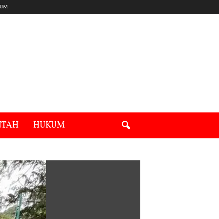
UM
NTAH
HUKUM