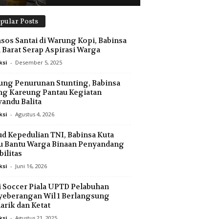
pular Posts
os Santai di Warung Kopi, Babinsa
 Barat Serap Aspirasi Warga
ksi
-
Desember 5, 2025
ng Penurunan Stunting, Babinsa
g Kareung Pantau Kegiatan
andu Balita
ksi
-
Agustus 4, 2026
d Kepedulian TNI, Babinsa Kuta
u Bantu Warga Binaan Penyandang
bilitas
ksi
-
Juni 16, 2026
 Soccer Piala UPTD Pelabuhan
eberangan Wil 1 Berlangsung
rik dan Ketat
ksi
-
Agustus 21, 2025