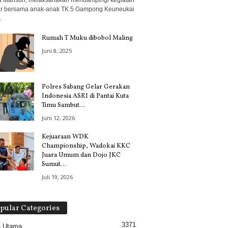
 Mahsun, melaksanakan mendampingi kegiatan
ar bersama anak-anak TK 5 Gampong Keuneukai
.
Rumah T Muku dibobol Maling
Juni 8, 2025
Polres Sabang Gelar Gerakan
Indonesia ASRI di Pantai Kuta
Timu Sambut...
Juni 12, 2026
Kejuaraan WDK
Championship, Wadokai KKC
Juara Umum dan Dojo JKC
Sumut...
Juli 19, 2026
pular Categories
3371
a Utama