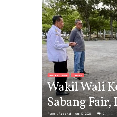
BERITA UTAMA
DAERAH
Wakil Wali K
Sabang Fair,
Penulis
Redaksi
-
Juni 10, 2026
0