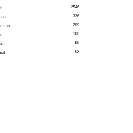
2546
ah
336
aga
299
intah
100
m
99
omi
62
nal