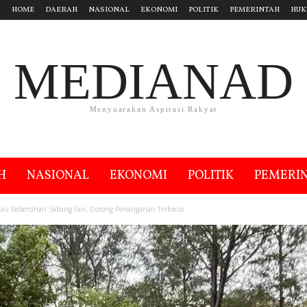
HOME
DAERAH
NASIONAL
EKONOMI
POLITIK
PEMERINTAH
HUK
MEDIANAD
Menyuarakan Aspirasi Rakyat
H
NASIONAL
EKONOMI
POLITIK
PEMERI
jau Kebersihan Sabang Fair, Dorong Penanganan Terfokus