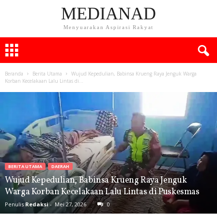
MEDIANAD
Menyuarakan Aspirasi Rakyat
Beranda
Berita Utama
Wujud Kepedulian, Babinsa Krueng Raya Jenguk Warga
Korban Kecelakaan Lalu Lintas di...
BERITA UTAMA
DAERAH
Wujud Kepedulian, Babinsa Krueng Raya Jenguk
Warga Korban Kecelakaan Lalu Lintas di Puskesmas
Penulis
Redaksi
-
Mei 27, 2026
0