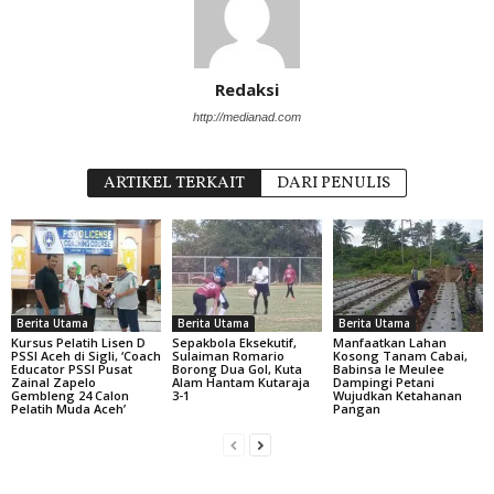
Redaksi
http://medianad.com
ARTIKEL TERKAIT
DARI PENULIS
Berita Utama
Berita Utama
Berita Utama
Kursus Pelatih Lisen D
Sepakbola Eksekutif,
Manfaatkan Lahan
PSSI Aceh di Sigli, ‘Coach
Sulaiman Romario
Kosong Tanam Cabai,
Educator PSSI Pusat
Borong Dua Gol, Kuta
Babinsa Ie Meulee
Zainal Zapelo
Alam Hantam Kutaraja
Dampingi Petani
Gembleng 24 Calon
3-1
Wujudkan Ketahanan
Pelatih Muda Aceh’
Pangan