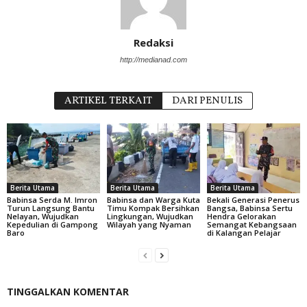
Redaksi
http://medianad.com
ARTIKEL TERKAIT
DARI PENULIS
Berita Utama
Berita Utama
Berita Utama
Babinsa Serda M. Imron
Babinsa dan Warga Kuta
Bekali Generasi Penerus
Turun Langsung Bantu
Timu Kompak Bersihkan
Bangsa, Babinsa Sertu
Nelayan, Wujudkan
Lingkungan, Wujudkan
Hendra Gelorakan
Kepedulian di Gampong
Wilayah yang Nyaman
Semangat Kebangsaan
Baro
di Kalangan Pelajar
TINGGALKAN KOMENTAR