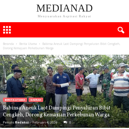
MEDIANAD
Menyuarakan Aspirasi Rakyat
Beranda
Berita Utama
Babinsa Aneuk Laot Dampingi Penyaluran Bibit Cengkeh,
Dorong Kemajuan Perkebunan Warga
BERITA UTAMA
DAERAH
Babinsa Aneuk Laot Dampingi Penyaluran Bibit
Cengkeh, Dorong Kemajuan Perkebunan Warga
Penulis
Redaksi
-
Februari 4, 2026
0