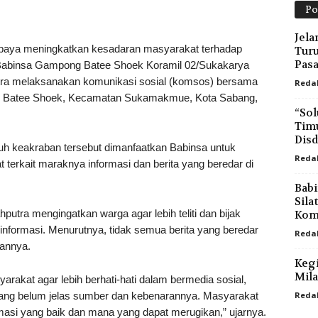
Po
Jela
a meningkatkan kesadaran masyarakat terhadap
Turu
Pas
 Babinsa Gampong Batee Shoek Koramil 02/Sukakarya
tra melaksanakan komunikasi sosial (komsos) bersama
Reda
ng Batee Shoek, Kecamatan Sukamakmue, Kota Sabang,
“Sol
Timu
Disd
h keakraban tersebut dimanfaatkan Babinsa untuk
Reda
erkait maraknya informasi dan berita yang beredar di
Babi
Sila
tra mengingatkan warga agar lebih teliti dan bijak
Koms
ormasi. Menurutnya, tidak semua berita yang beredar
Reda
rannya.
Kegi
Mila
arakat agar lebih berhati-hati dalam bermedia sosial,
yang belum jelas sumber dan kebenarannya. Masyarakat
Reda
i yang baik dan mana yang dapat merugikan,” ujarnya.