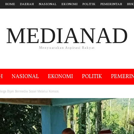
HOME
DAERAH
NASIONAL
EKONOMI
POLITIK
PEMERINTAH
HUK
MEDIANAD
Menyuarakan Aspirasi Rakyat
H
NASIONAL
EKONOMI
POLITIK
PEMERI
arga Bijak Bermedia Sosial Melalui Komsos