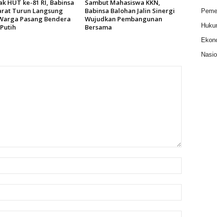
k HUT ke-81 RI, Babinsa
Sambut Mahasiswa KKN,
arat Turun Langsung
Babinsa Balohan Jalin Sinergi
Pemer
Warga Pasang Bendera
Wujudkan Pembangunan
Huku
Putih
Bersama
Ekon
Nasio