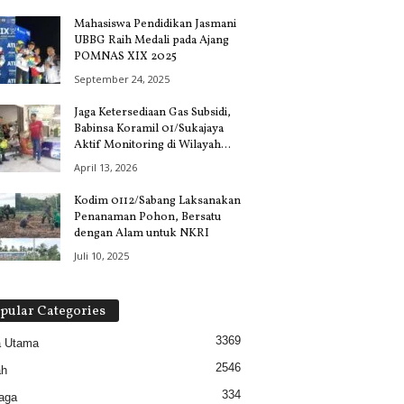
Mahasiswa Pendidikan Jasmani
UBBG Raih Medali pada Ajang
POMNAS XIX 2025
September 24, 2025
Jaga Ketersediaan Gas Subsidi,
Babinsa Koramil 01/Sukajaya
Aktif Monitoring di Wilayah...
April 13, 2026
Kodim 0112/Sabang Laksanakan
Penanaman Pohon, Bersatu
dengan Alam untuk NKRI
Juli 10, 2025
pular Categories
3369
a Utama
2546
ah
334
aga