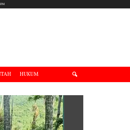
UM
NTAH
HUKUM