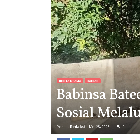
BERITA UTAMA
DAERAH
Babinsa Bate
Sosial Melal
Penulis
Redaksi
-
Mei 28, 2026
0