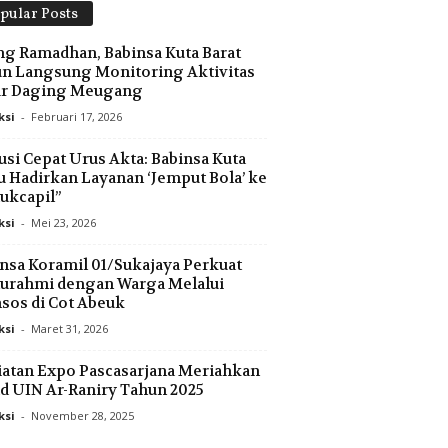
pular Posts
ng Ramadhan, Babinsa Kuta Barat
n Langsung Monitoring Aktivitas
ar Daging Meugang
ksi
-
Februari 17, 2026
usi Cepat Urus Akta: Babinsa Kuta
 Hadirkan Layanan ‘Jemput Bola’ ke
ukcapil”
ksi
-
Mei 23, 2026
nsa Koramil 01/Sukajaya Perkuat
turahmi dengan Warga Melalui
os di Cot Abeuk
ksi
-
Maret 31, 2026
atan Expo Pascasarjana Meriahkan
d UIN Ar-Raniry Tahun 2025
ksi
-
November 28, 2025