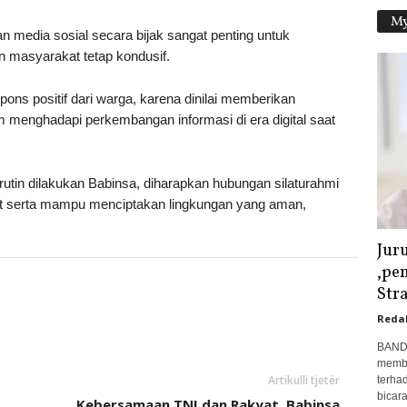
My
media sosial secara bijak sangat penting untuk
n masyarakat tetap kondusif.
ns positif dari warga, karena dinilai memberikan
enghadapi perkembangan informasi di era digital saat
utin dilakukan Babinsa, diharapkan hubungan silaturahmi
t serta mampu menciptakan lingkungan yang aman,
Jur
,pe
Str
Reda
BANDA
membu
Artikulli tjetër
terha
bicar
Kebersamaan TNI dan Rakyat, Babinsa