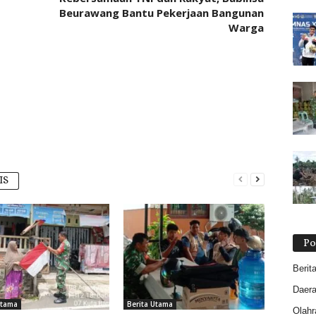
Beurawang Bantu Pekerjaan Bangunan
Warga
IS
Po
Berit
Daer
Utama
Berita Utama
Olahr