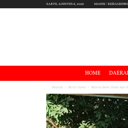
SABTU, AGUSTUS 8, 2026
MASUK / BERGABUNG
HOME
DAERA
Beranda
Berita Utama
Babinsa Batee Shoek Ajak W