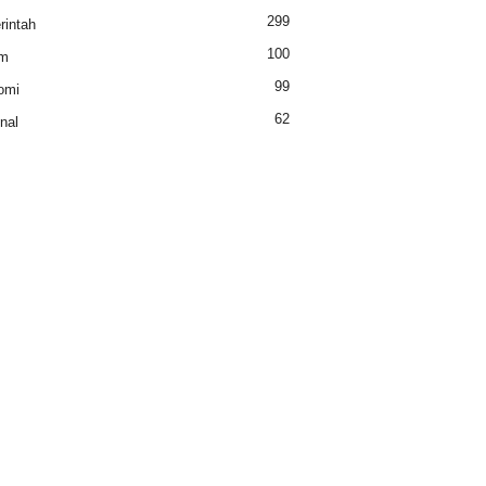
299
intah
100
m
99
omi
62
nal