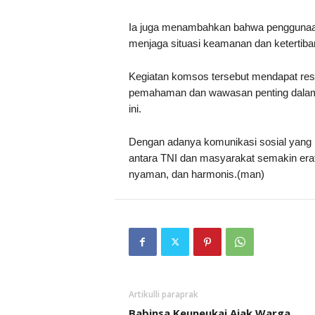
Ia juga menambahkan bahwa penggunaan 
menjaga situasi keamanan dan ketertiba
Kegiatan komsos tersebut mendapat respo
pemahaman dan wawasan penting dalam m
ini.
Dengan adanya komunikasi sosial yang r
antara TNI dan masyarakat semakin era
nyaman, dan harmonis.(man)
Artikulli paraprak
Babinsa Keuneukai Ajak Warga