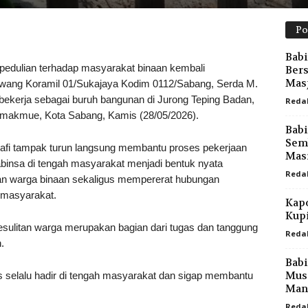
Po
Babi
lian terhadap masyarakat binaan kembali
Ber
Masj
wang Koramil 01/Sukajaya Kodim 0112/Sabang, Serda M.
ekerja sebagai buruh bangunan di Jurong Teping Badan,
Reda
akmue, Kota Sabang, Kamis (28/05/2026).
Babi
Semb
dafi tampak turun langsung membantu proses pekerjaan
Masi
insa di tengah masyarakat menjadi bentuk nyata
Reda
an warga binaan sekaligus mempererat hubungan
n masyarakat.
Kapo
Kupi
sulitan warga merupakan bagian dari tugas dan tanggung
Reda
.
Babi
Mus
s selalu hadir di tengah masyarakat dan sigap membantu
Man
Reda