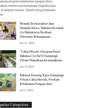
kung program ketahanan pangan terus
udkan melalui pendampingan kepada para
 di wilayah binaan. Seperti yang dilakukan
a...
Bentuk Berkarakter dan
Disiplin Siswa, Babinsa Koramil
02/Sukakarya Berikan
Wawasan Kebangsaan...
Juli 21, 2026
“Cabai Merah, Harapan Baru”:
Babinsa Cot Ba’U Dampingi
Petani Wujudkan Kemandirian...
Juni 6, 2026
Babinsa Krueng Raya Dampingi
Petani Cabai Merah, Perkuat
Ketahanan Pangan dari...
Juli 2, 2026
pular Categories