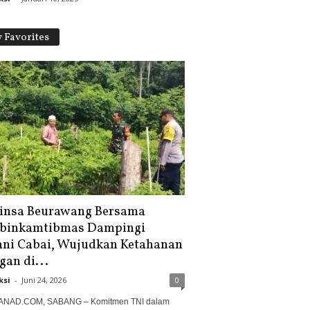
 Favorites
insa Beurawang Bersama
binkamtibmas Dampingi
ani Cabai, Wujudkan Ketahanan
gan di...
ksi
-
Juni 24, 2026
0
ANAD.COM, SABANG – Komitmen TNI dalam