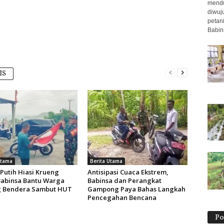
mendu
diwuj
petani
Babins
IS
Utama
Berita Utama
Putih Hiasi Krueng
Antisipasi Cuaca Ekstrem,
Babinsa Bantu Warga
Babinsa dan Perangkat
 Bendera Sambut HUT
Gampong Paya Bahas Langkah
Pencegahan Bencana
Po