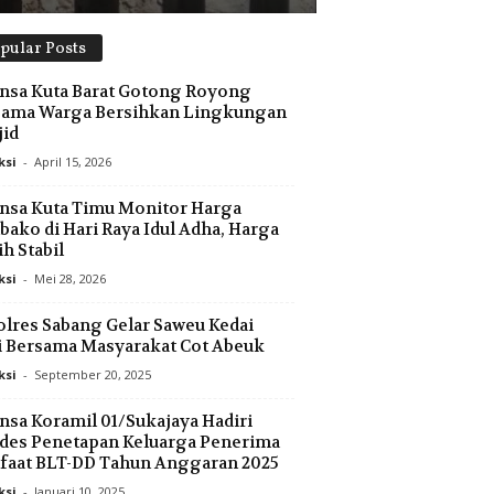
pular Posts
nsa Kuta Barat Gotong Royong
sama Warga Bersihkan Lingkungan
id
ksi
-
April 15, 2026
nsa Kuta Timu Monitor Harga
ako di Hari Raya Idul Adha, Harga
h Stabil
ksi
-
Mei 28, 2026
lres Sabang Gelar Saweu Kedai
 Bersama Masyarakat Cot Abeuk
ksi
-
September 20, 2025
nsa Koramil 01/Sukajaya Hadiri
des Penetapan Keluarga Penerima
faat BLT-DD Tahun Anggaran 2025
ksi
-
Januari 10, 2025