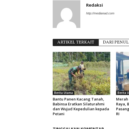
Redaksi
http://medianad.com
ARTIKEL TERKAIT
DARI PENUL
Berita Utama
Berita 
Bantu Panen Kacang Tanah,
Merah 
Babinsa Eratkan Silaturahmi
Raya, 
dan Wujud Kepedulian kepada
Pasang
Petani
RI
TINGGALKAN KOMENTAR