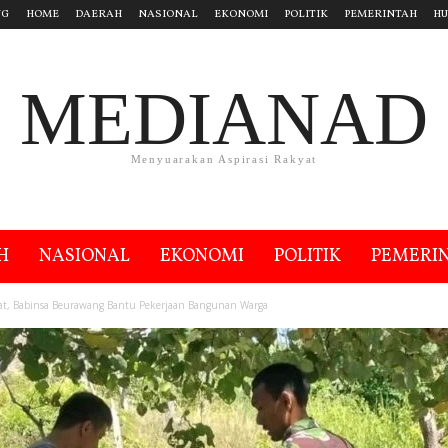
NG
HOME
DAERAH
NASIONAL
EKONOMI
POLITIK
PEMERINTAH
H
MEDIANAD
Menyuarakan Aspirasi Rakyat
H
NASIONAL
EKONOMI
POLITIK
PEMERI
at, Babinsa Beurawang Bantu Pekerjaan Bangunan Warga