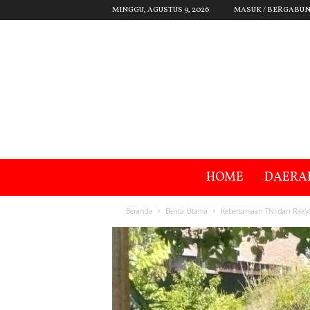
MINGGU, AGUSTUS 9, 2026
MASUK / BERGABU
HOME
DAERA
Beranda
Berita Utama
Kebersamaan TNI dan Raky