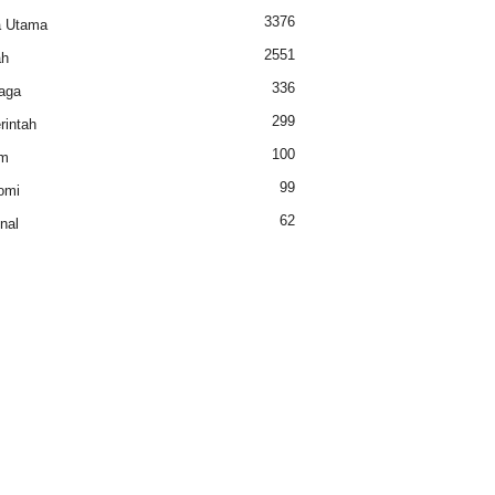
3376
a Utama
2551
ah
336
aga
299
intah
100
m
99
omi
62
nal