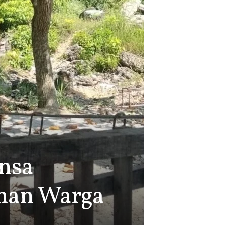
nsa
nan Warga