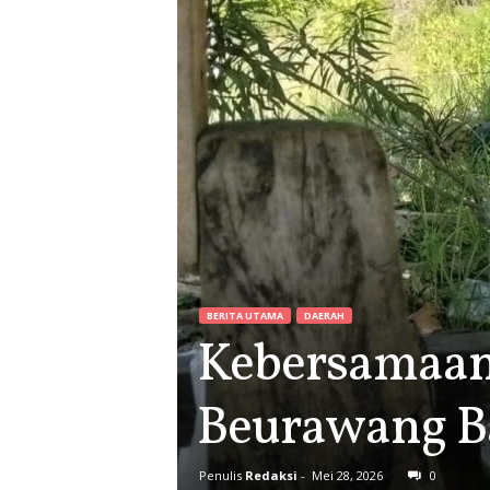
BERITA UTAMA
DAERAH
Kebersamaan 
Beurawang B
Penulis
Redaksi
-
Mei 28, 2026
0