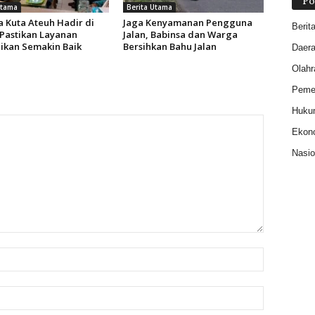
Po
Utama
Berita Utama
a Kuta Ateuh Hadir di
Jaga Kenyamanan Pengguna
Berit
 Pastikan Layanan
Jalan, Babinsa dan Warga
ikan Semakin Baik
Bersihkan Bahu Jalan
Daer
Olahr
Pemer
Huku
Ekon
Nasio