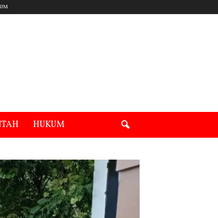
UM
NTAH
HUKUM