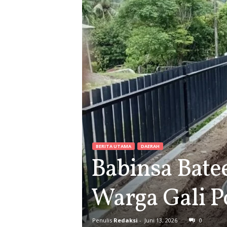
BERITA UTAMA
DAERAH
Babinsa Bate
Warga Gali 
Penulis
Redaksi
-
Juni 13, 2026
0