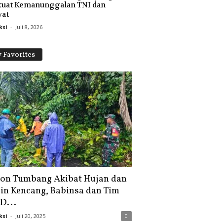
kuat Kemanunggalan TNI dan
yat
ksi
-
Juli 8, 2026
 Favorites
on Tumbang Akibat Hujan dan
in Kencang, Babinsa dan Tim
D...
ksi
-
Juli 20, 2025
0