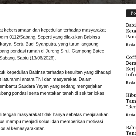
Po
Babi
ebersamaan dan kepedulian terhadap masyarakat
Ket
Pane
Kodim 0112/Sabang. Seperti yang dilakukan Babinsa
rya, Sertu Budi Syahputra, yang turun langsung
Reda
ang pondasi rumah di Jurong Sirui, Gampong Batee
Coff
bang, Sabtu (13/06/2026).
Bers
Ker
tuk kepedulian Babinsa terhadap kesulitan yang dihadapi
Inf
ilaturahmi antara TNI dan masyarakat. Dalam
Reda
 membantu Saudara Yayan yang sedang mengerjakan
ng pondasi serta meratakan tanah di sekitar lokasi
Hibu
Tama
“Ber
di tengah masyarakat tidak hanya sebatas menjalankan
Reda
arus mampu menjadi solusi dan memberikan motivasi
Babi
sosial kemasyarakatan.
Ten