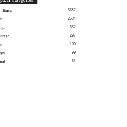
pular Categories
3352
a Utama
2534
ah
332
aga
297
intah
100
m
99
omi
61
nal