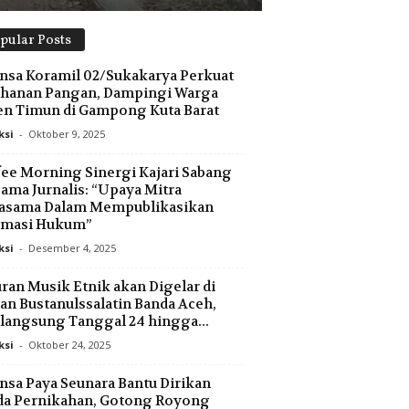
pular Posts
nsa Koramil 02/Sukakarya Perkuat
ahanan Pangan, Dampingi Warga
n Timun di Gampong Kuta Barat
ksi
-
Oktober 9, 2025
ee Morning Sinergi Kajari Sabang
ama Jurnalis: “Upaya Mitra
jasama Dalam Mempublikasikan
omasi Hukum”
ksi
-
Desember 4, 2025
ran Musik Etnik akan Digelar di
n Bustanulssalatin Banda Aceh,
langsung Tanggal 24 hingga...
ksi
-
Oktober 24, 2025
nsa Paya Seunara Bantu Dirikan
da Pernikahan, Gotong Royong