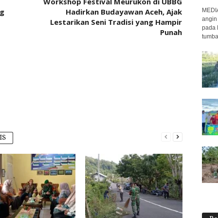
Workshop Festival Meurukon di UBBG
ng
Hadirkan Budayawan Aceh, Ajak
MEDIA
angin
Lestarikan Seni Tradisi yang Hampir
pada 
Punah
tumba
IS