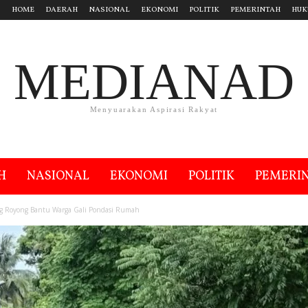
HOME
DAERAH
NASIONAL
EKONOMI
POLITIK
PEMERINTAH
HUK
MEDIANAD
Menyuarakan Aspirasi Rakyat
H
NASIONAL
EKONOMI
POLITIK
PEMERI
ng Royong Bantu Warga Gali Pondasi Rumah