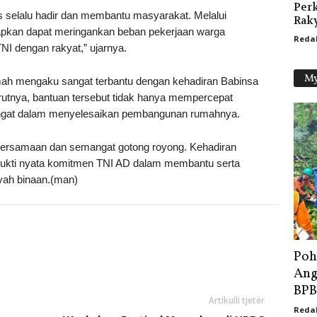
Per
s selalu hadir dan membantu masyarakat. Melalui
Rak
arapkan dapat meringankan beban pekerjaan warga
Reda
I dengan rakyat,” ujarnya.
My
umah mengaku sangat terbantu dengan kehadiran Babinsa
rutnya, bantuan tersebut tidak hanya mempercepat
mangat dalam menyelesaikan pembangunan rumahnya.
bersamaan dan semangat gotong royong. Kehadiran
bukti nyata komitmen TNI AD dalam membantu serta
yah binaan.(man)
Poh
Ang
BPB
Artikulli tjetër
Reda