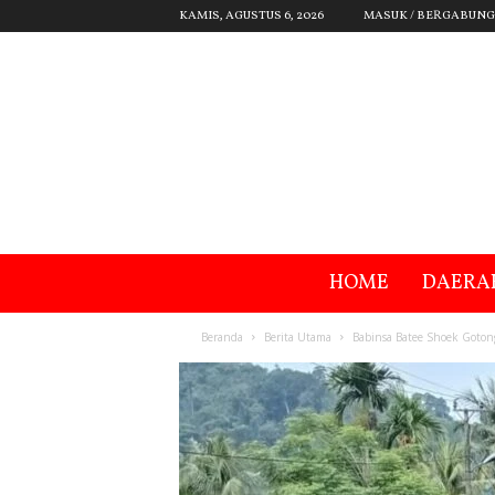
KAMIS, AGUSTUS 6, 2026
MASUK / BERGABUNG
HOME
DAERA
Beranda
Berita Utama
Babinsa Batee Shoek Goto